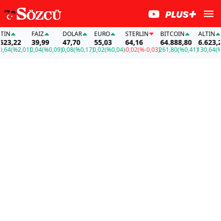
N
FAİZ
DOLAR
EURO
STERLIN
BITCOIN
ALTIN
3,22
39,99
47,70
55,03
64,16
64.888,80
6.623,22
4
(%2,01)
0,04
(%0,09)
0,08
(%0,17)
0,02
(%0,04)
-0,02
(%-0,03)
261,80
(%0,41)
130,64
(%2,0