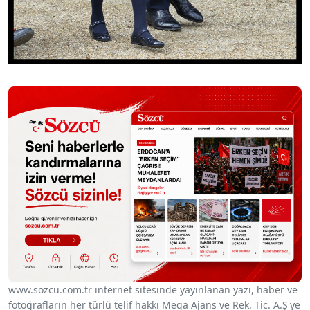
www.sozcu.com.tr internet sitesinde yayınlanan yazı, haber ve
fotoğrafların her türlü telif hakkı Mega Ajans ve Rek. Tic. A.Ş'ye