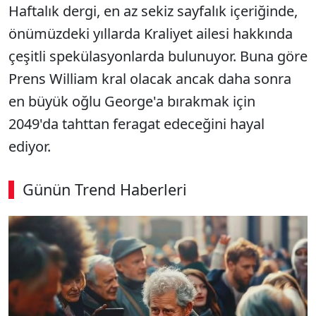
Haftalık dergi, en az sekiz sayfalık içeriğinde,
önümüzdeki yıllarda Kraliyet ailesi hakkında
çeşitli spekülasyonlarda bulunuyor. Buna göre
Prens William kral olacak ancak daha sonra
en büyük oğlu George'a bırakmak için
2049'da tahttan feragat edeceğini hayal
ediyor.
Günün Trend Haberleri
00:03
/ 08:15
Sesi Aç