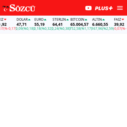
DOLAR
EURO
STERLIN
BITCOIN
ALTIN
FAİZ
DOL
47,71
55,19
64,41
65.004,57
6.660,55
39,92
47,
7)
0,09
(%0,18)
0,18
(%0,32)
0,24
(%0,38)
752,58
(%1,17)
167,96
(%2,59)
-0,07
(%-0,17)
0,09