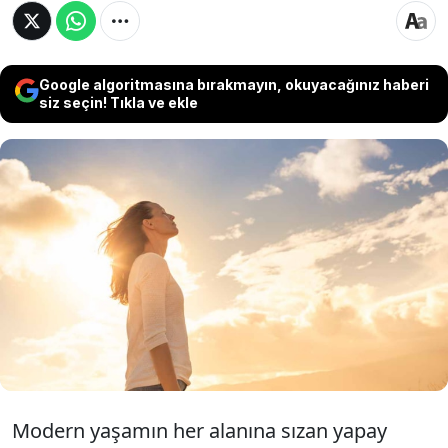
Google algoritmasına bırakmayın, okuyacağınız haberi
siz seçin! Tıkla ve ekle
Milyarlarca veriyi analiz eden yapay zeka,
tatmin edici bir ömrün sırrının sadece dünyayı
gezmek gibi dışsal deneyimlerde değil, aynı
zamanda sevdiklerimizle derin bağlar kurmak
ve en önemlisi kendi içsel huzurumuzu
bulmakta yattığını ortaya koyuyor.
Modern yaşamın her alanına sızan yapay