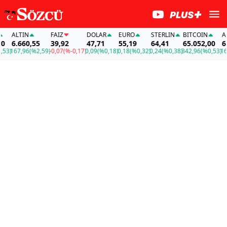
ALTIN
FAİZ
DOLAR
EURO
STERLIN
BITCOIN
ALTI
6.660,55
39,92
47,71
55,19
64,41
65.052,00
6.66
)
167,96
(%2,59)
-0,07
(%-0,17)
0,09
(%0,18)
0,18
(%0,32)
0,24
(%0,38)
342,96
(%0,53)
167,