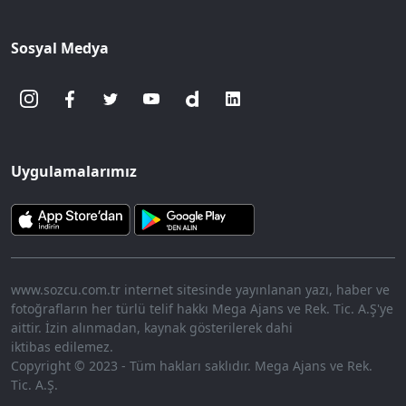
Sosyal Medya
Uygulamalarımız
www.sozcu.com.tr internet sitesinde yayınlanan yazı, haber ve
fotoğrafların her türlü telif hakkı Mega Ajans ve Rek. Tic. A.Ş'ye
aittir. İzin alınmadan, kaynak gösterilerek dahi
iktibas edilemez.
Copyright © 2023 - Tüm hakları saklıdır. Mega Ajans ve Rek.
Tic. A.Ş.