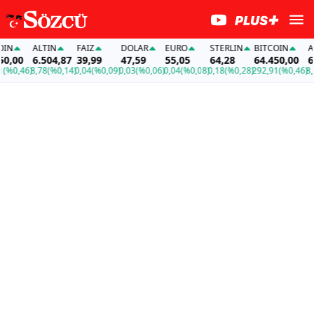
N
ALTIN
FAİZ
DOLAR
EURO
STERLIN
BITCOIN
ALT
,00
6.504,87
39,99
47,59
55,05
64,28
64.450,00
6.5
%0,46)
8,78
(%0,14)
0,04
(%0,09)
0,03
(%0,06)
0,04
(%0,08)
0,18
(%0,28)
292,91
(%0,46)
8,78