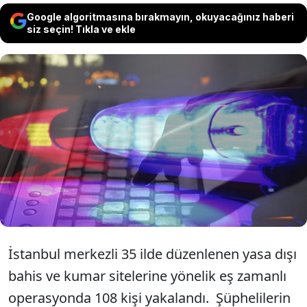
Google algoritmasına bırakmayın, okuyacağınız haberi
siz seçin! Tıkla ve ekle
İstanbul merkezli 35 ilde düzenlenen yasa
dışı bahis ve kumar sitelerine yönelik eş
zamanlı operasyonda çok sayıda kişi
gözaltına alındı. Binlerce internet sitesine
erişim engellendi.
İstanbul merkezli 35 ilde düzenlenen yasa dışı
bahis ve kumar sitelerine yönelik eş zamanlı
operasyonda 108 kişi yakalandı. Şüphelilerin