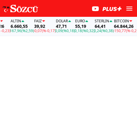
ALTIN
FAİZ
DOLAR
EURO
STERLIN
BITCOIN
A
6.660,55
39,92
47,71
55,19
64,41
64.844,26
6
23)
167,96
(%2,59)
-0,07
(%-0,17)
0,09
(%0,18)
0,18
(%0,32)
0,24
(%0,38)
-150,77
(%-0,23)
1