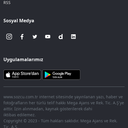
RSS
Sosyal Medya
Uygulamalarımız
www.sozcu.com.tr internet sitesinde yayınlanan yazı, haber ve
fotoğrafların her türlü telif hakkı Mega Ajans ve Rek. Tic. A.Ş'ye
aittir. İzin alınmadan, kaynak gösterilerek dahi
iktibas edilemez.
Copyright © 2023 - Tüm hakları saklıdır. Mega Ajans ve Rek.
Tic. A.Ş.