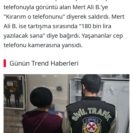
telefonuyla görüntü alan Mert Ali B.’ye
"Kırarım o telefonunu" diyerek saldırdı. Mert
Ali B. ise tartışma sırasında "180 bin lira
yazılacak sana" diye bağırdı. Yaşananlar cep
telefonu kamerasına yansıdı.
Günün Trend Haberleri
00:02
/ 09:15
Sesi Aç