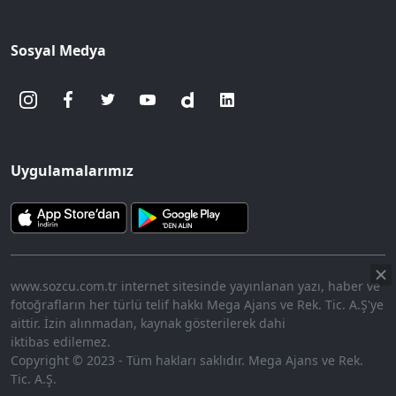
Sosyal Medya
Uygulamalarımız
www.sozcu.com.tr internet sitesinde yayınlanan yazı, haber ve
fotoğrafların her türlü telif hakkı Mega Ajans ve Rek. Tic. A.Ş'ye
aittir. İzin alınmadan, kaynak gösterilerek dahi
iktibas edilemez.
Copyright © 2023 - Tüm hakları saklıdır. Mega Ajans ve Rek.
Tic. A.Ş.
360p
Loaded
:
Sesi