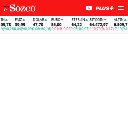
N
FAİZ
DOLAR
EURO
STERLIN
BITCOIN
ALTIN
9,78
39,99
47,70
55,00
64,22
64.472,97
6.509,78
(%0,26)
0,04
(%0,09)
0,08
(%0,16)
-0,01
(%-0,02)
0,05
(%0,07)
-110,79
(%-0,17)
17,19
(%0,2