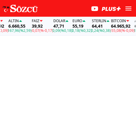
ALTIN
FAİZ
DOLAR
EURO
STERLIN
BITCOIN
ALTI
6.660,55
39,92
47,71
55,19
64,41
64.965,92
6.66
)
167,96
(%2,59)
-0,07
(%-0,17)
0,09
(%0,18)
0,18
(%0,32)
0,24
(%0,38)
-55,08
(%-0,09)
167,