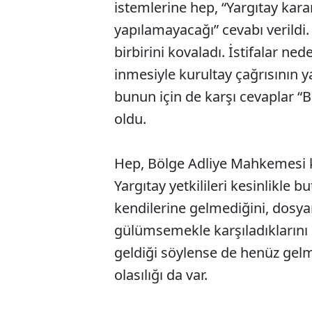
istemlerine hep, “Yargıtay kara
yapılamayacağı” cevabı verildi.
birbirini kovaladı. İstifalar nede
inmesiyle kurultay çağrısının y
bunun için de karşı cevaplar “B
oldu.
Hep, Bölge Adliye Mahkemesi k
Yargıtay yetkilileri kesinlikle b
kendilerine gelmediğini, dosyan
gülümsemekle karşıladıklarını 
geldiği söylense de henüz gel
olasılığı da var.