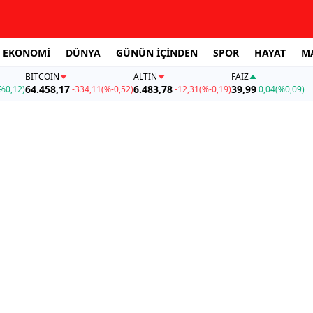
EKONOMİ
DÜNYA
GÜNÜN İÇİNDEN
SPOR
HAYAT
M
BITCOIN
ALTIN
FAİZ
64.458,17
6.483,78
39,99
%0,12)
-334,11
(%-0,52)
-12,31
(%-0,19)
0,04
(%0,09)