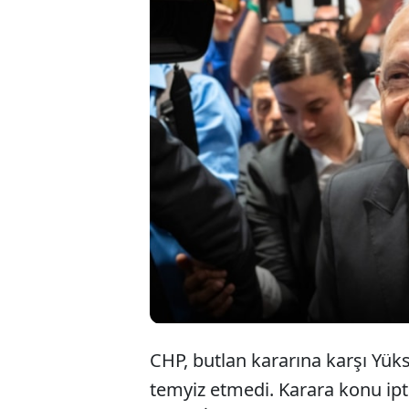
Mutlak butlan ka
Yargıtay'a hâlâ
istinaf; evrak, 
CHP’de kayyum d
siyasetse izliyo
CHP, butlan kararına karşı Yük
temyiz etmedi. Karara konu ipt