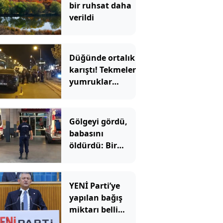
bir ruhsat daha
verildi
Düğünde ortalık
karıştı! Tekmeler
yumruklar
havada uçuştu
Gölgeyi gördü,
babasını
öldürdü: Bir
anlık hata
faciaya dönüştü
YENİ Parti’ye
yapılan bağış
miktarı belli
oldu