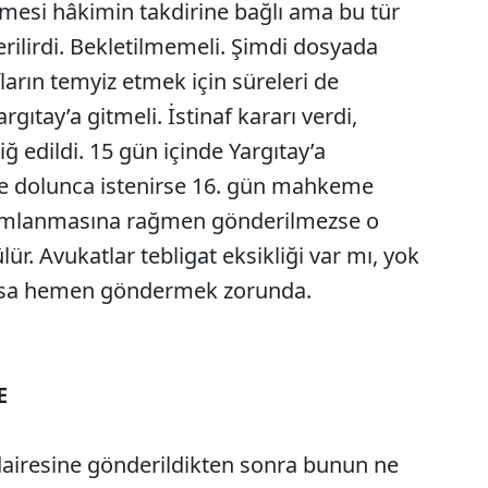
lmesi hâkimin takdirine bağlı ama bu tür
ilirdi. Bekletilmemeli. Şimdi dosyada
fların temyiz etmek için süreleri de
gıtay’a gitmeli. İstinaf kararı verdi,
ğ edildi. 15 gün içinde Yargıtay’a
re dolunca istenirse 16. gün mahkeme
amamlanmasına rağmen gönderilmezse o
r. Avukatlar tebligat eksikliği var mı, yok
ksa hemen göndermek zorunda.
E
dairesine gönderildikten sonra bunun ne