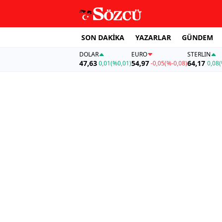
SON DAKİKA
YAZARLAR
GÜNDEM
DOLAR
EURO
STERLIN
47,63
54,97
64,17
0,01
(%0,01)
-0,05
(%-0,08)
0,08
(