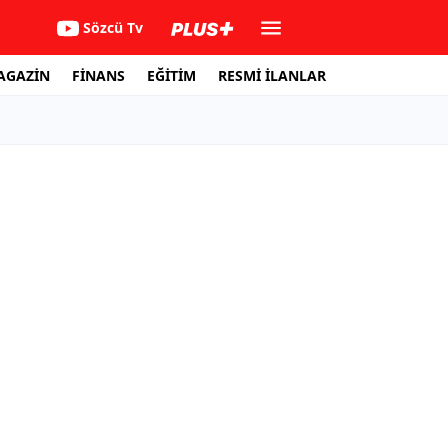
Sözcü Tv
AGAZİN
FİNANS
EĞİTİM
RESMİ İLANLAR