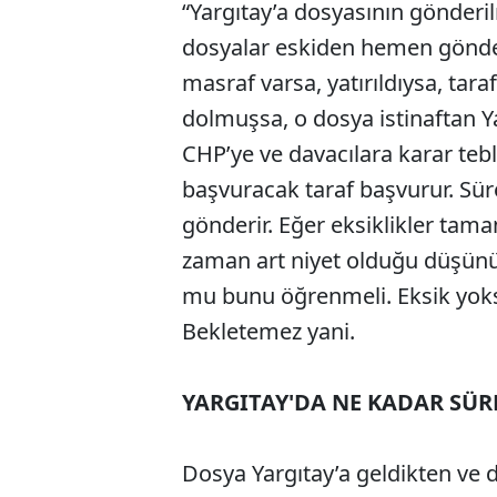
“Yargıtay’a dosyasının gönderi
dosyalar eskiden hemen gönder
masraf varsa, yatırıldıysa, tara
dolmuşsa, o dosya istinaftan Yar
CHP’ye ve davacılara karar tebli
başvuracak taraf başvurur. Sü
gönderir. Eğer eksiklikler t
zaman art niyet olduğu düşünülü
mu bunu öğrenmeli. Eksik yo
Bekletemez yani.
YARGITAY'DA NE KADAR SÜR
Dosya Yargıtay’a geldikten ve 