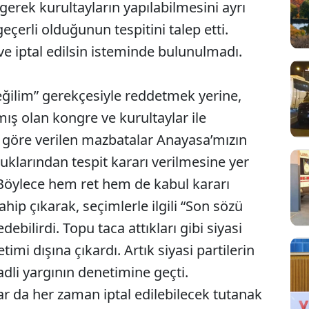
 gerek kurultayların yapılabilmesini ayrı
eçerli olduğunun tespitini talep etti.
ve iptal edilsin isteminde bulunulmadı.
ğilim” gerekçesiyle reddetmek yerine,
ış olan kongre ve kurultaylar ile
 göre verilen mazbatalar Anayasa’mızın
uklarından tespit kararı verilmesine yer
. Böylece hem ret hem de kabul kararı
ip çıkarak, seçimlerle ilgili “Son sözü
ilirdi. Topu taca attıkları gibi siyasi
imi dışına çıkardı. Artık siyasi partilerin
dli yargının denetimine geçti.
ar da her zaman iptal edilebilecek tutanak