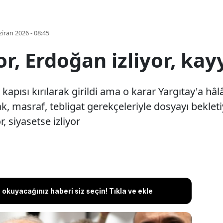
iran 2026 - 08:45
or, Erdoğan izliyor, ka
kapısı kırılarak girildi ama o karar Yargıtay'a hâ
rak, masraf, tebligat gerekçeleriyle dosyayı bekl
, siyasetse izliyor
okuyacağınız haberi siz seçin! Tıkla ve ekle