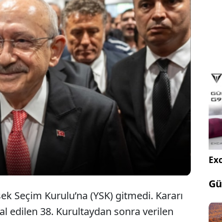
rarıyla CHP'ye kapısı kırılarak girildi ama o karar
 gönderilmedi. Erdoğan “işin dışındayız” dese de
masraf, tebligat gerekçeleriyle dosyayı bekletiyor.
üzeni her gün partiyi biraz daha kemiriyor,
r
Exc
Gü
sek Seçim Kurulu’na (YSK) gitmedi. Kararı
al edilen 38. Kurultaydan sonra verilen