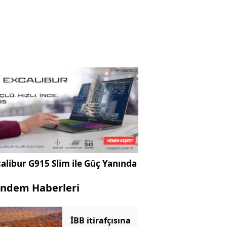
alibur G915 Slim ile Güç Yanında
ndem Haberleri
İBB itirafçısına