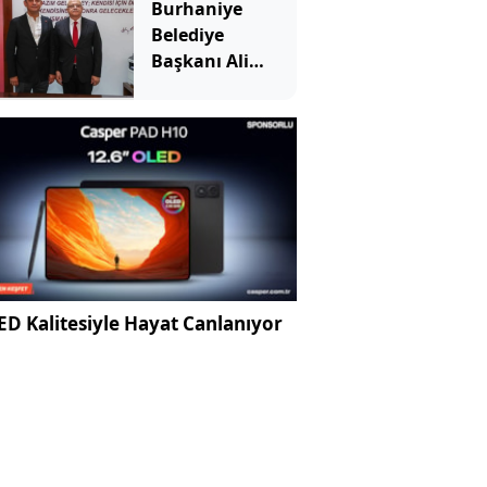
Burhaniye
Belediye
Başkanı Ali
Kemal Deveciler
Yeni Parti'ye
katıldı
D Kalitesiyle Hayat Canlanıyor