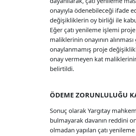
dayanılarak, çatı yenileme masr
onayıyla ödenebileceği ifade ed
değişikliklerin oy birliği ile ka
Eğer çatı yenileme işlemi proje
maliklerinin onayının alınması 
onaylanmamış proje değişiklikle
onay vermeyen kat maliklerini
belirtildi.
ÖDEME ZORUNLULUĞU K
Sonuç olarak Yargıtay mahkeme
bulmayarak davanın reddini ona
olmadan yapılan çatı yenileme