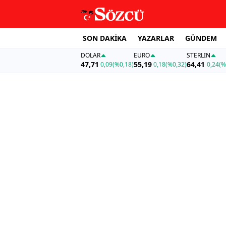
SON DAKİKA
YAZARLAR
GÜNDEM
DOLAR
EURO
STERLIN
47,71
55,19
64,41
0,09
(%0,18)
0,18
(%0,32)
0,24
(%