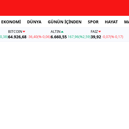
EKONOMİ
DÜNYA
GÜNÜN İÇİNDEN
SPOR
HAYAT
M
BITCOIN
ALTIN
FAİZ
64.926,68
6.660,55
39,92
0,38)
-36,40
(%-0,06)
167,96
(%2,59)
-0,07
(%-0,17)