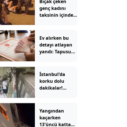
Bıçak çeken
genç kadını
taksinin içinde
dövüp, yerde
sürüklediler
Ev alırken bu
detayı atlayan
yandı: Tapusunu
aldığı evde
oturamıyor
İstanbul'da
korku dolu
dakikalar!
Görme engelli
Enes'in raylara
düştüğü anlar
Yangından
ortaya çıktı
kaçarken
13'üncü kattan