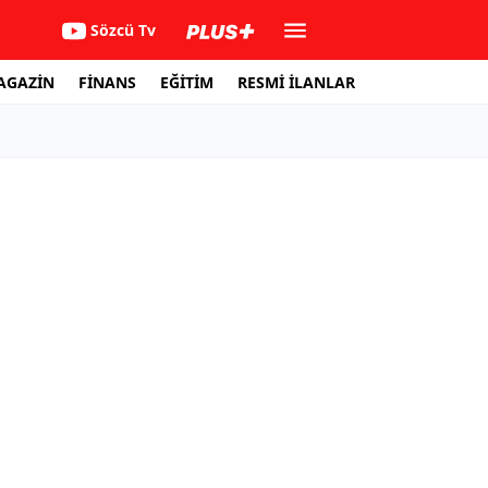
Sözcü Tv
AGAZİN
FİNANS
EĞİTİM
RESMİ İLANLAR