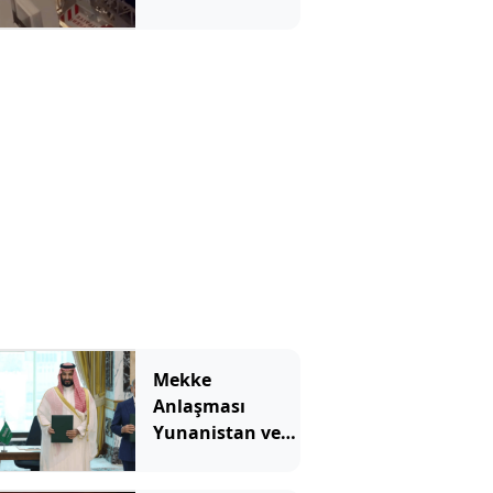
düştü
Mekke
Anlaşması
Yunanistan ve
İsrail'i karıştırdı