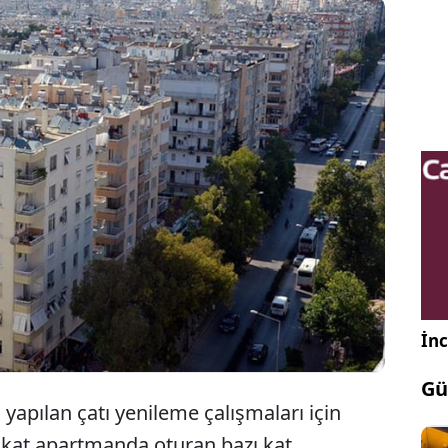
Yargıtay apartmanda oturanları yakından
ilgilendiren önemli bir karar verdi. Artık o paraları
ödeme zorunluluğu kaldırıldı.
İnc
Gü
apılan çatı yenileme çalışmaları için
Fakat apartmanda oturan bazı kat