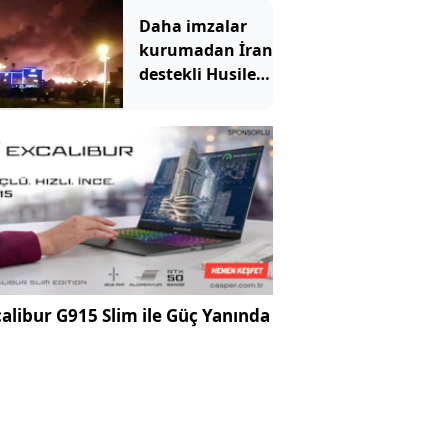
Daha imzalar
kurumadan İran
destekli Husiler,
Suudi
Arabistan'ı
vurdu
alibur G915 Slim ile Güç Yanında