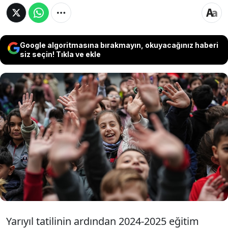
Google algoritmasına bırakmayın, okuyacağınız haberi
siz seçin! Tıkla ve ekle
Öğrencilerin yarı yıl tatili bugün çalan ders
ziliyle sona erdi. Veliler ve öğrencilerde yeni
dönemin heyecanı başlarken bundan sonraki
ilk tatil ise 31 Mart'ta yapılacak. Öğrencilerin
yaz tatili bu yıl 20 Haziran'da başlayacak.
Yarıyıl tatilinin ardından 2024-2025 eğitim