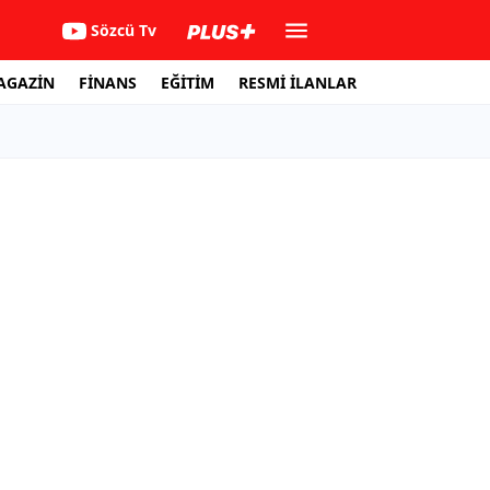
Sözcü Tv
AGAZİN
FİNANS
EĞİTİM
RESMİ İLANLAR