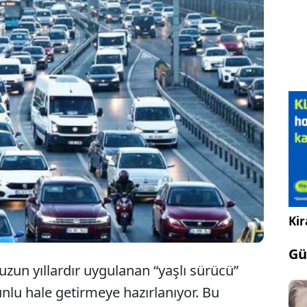
yaşlı sürücüler için yeni bir trafik düzenlemesine
 yaşını dolduran sürücüler, ehliyetlerini yenilemek
a karşılaşabilir. Bu düzenleme ile trafik güvenliğinin
efleniyor. Uygulamanın Türkiye'de de yaygınlaşacağı
Kir
Gü
 uzun yıllardır uygulanan “yaşlı sürücü”
nlu hale getirmeye hazırlanıyor. Bu