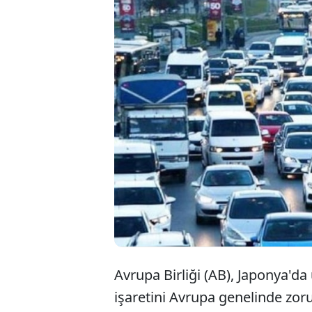
Avrupa Birliği, 
hazırlanıyor. 70
için ek şartlarl
artırılması hed
belirtiliyor
Avrupa Birliği (AB), Japonya'da
işaretini Avrupa genelinde zoru