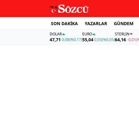
SON DAKİKA
YAZARLAR
GÜNDEM
DOLAR
EURO
STERLIN
47,71
55,04
64,16
0,08
(%0,17)
0,03
(%0,05)
-0,01
(