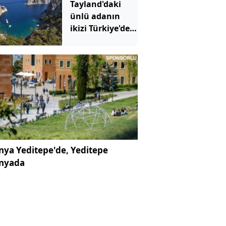
Tayland'daki
gözaltına alındı
ünlü adanın
ikizi Türkiye'de
çıktı: Sadece
denizden
gidilebiliyor
ya Yeditepe'de, Yeditepe
nyada