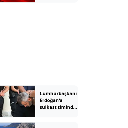
Cumhurbaşkanı
Erdoğan'a
suikast timinde
yer alan
FETÖ'cünün
ablası da