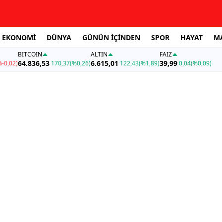
EKONOMİ
DÜNYA
GÜNÜN İÇİNDEN
SPOR
HAYAT
M
BITCOIN
ALTIN
FAİZ
64.836,53
6.615,01
39,99
%-0,02)
170,37
(%0,26)
122,43
(%1,89)
0,04
(%0,09)