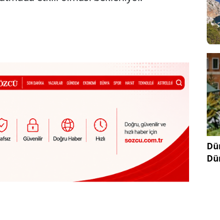
Dün
Dü