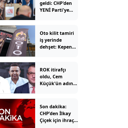
geldi: CHP'den
YENİ Parti'ye
kaç belediye
başkanı geçti?
Oto kilit tamiri
iş yerinde
dehşet: Kepeng
açtılar, içeriden
iki ölü çıktı
ROK itirafçı
oldu, Cem
Küçük'ün adını
verdi
Son dakika:
CHP'den İlkay
Çiçek için ihraç
talebi!