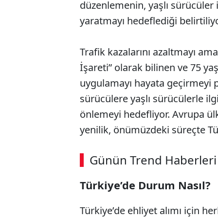
düzenlemenin, yaşlı sürücüler i
yaratmayı hedeflediği belirtiliyo
Trafik kazalarını azaltmayı ama
İşareti” olarak bilinen ve 75 yaş
uygulamayı hayata geçirmeyi pla
sürücülere yaşlı sürücülerle ilg
önlemeyi hedefliyor. Avrupa ülk
yenilik, önümüzdeki süreçte Türk
ABERİ OKU
➜
Günün Trend Haberleri
00:02
/ 02:14
Türkiye’de Durum Nasıl?
Türkiye’de ehliyet alımı için h