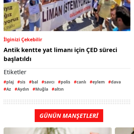
İlginizi Çekebilir
Antik kentte yat limanı için ÇED süreci
başlatıldı
Etiketler
plaj
sis
bal
savcı
polis
canlı
eylem
dava
Az
Aydın
Muğla
altın
GÜNÜN MANŞETLERİ