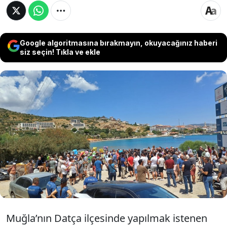
Google algoritmasına bırakmayın, okuyacağınız haberi
siz seçin! Tıkla ve ekle
Muğla’nın Datça ilçesinde yap işlet devret
modeliyle yapılmak istenen yat limanı
projesine karşı çıkan Datçalılar, MUÇEP
(Muğla Çevre Platformu) ve vatandaşlar
bugün bölgede eylem ve basın açıklaması
yaptı.
Muğla’nın Datça ilçesinde yapılmak istenen