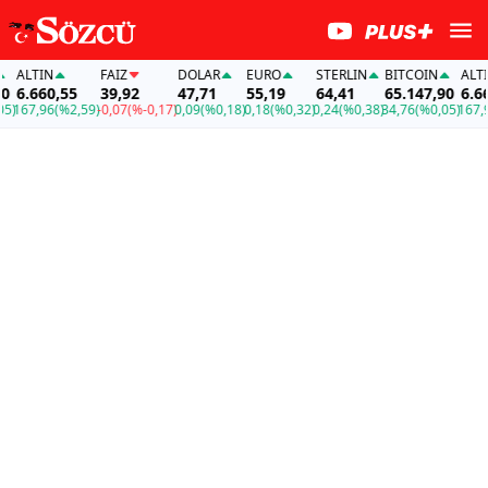
ALTIN
FAİZ
DOLAR
EURO
STERLIN
BITCOIN
ALTIN
6.660,55
39,92
47,71
55,19
64,41
65.147,90
6.660
167,96
(%2,59)
-0,07
(%-0,17)
0,09
(%0,18)
0,18
(%0,32)
0,24
(%0,38)
34,76
(%0,05)
167,96
(