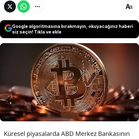
Google algoritmasına bırakmayın, okuyacağınız haberi
siz seçin! Tıkla ve ekle
Küresel piyasalarda artan faiz beklentileri ve
güçlenen doların baskısıyla tepetaklak oldu.
Bitcoin de 60 bin doların altına inerek Ekim
2024'ten bu yana en düşük seviyesini gördü.
Son 24 saatte yaklaşık 800 milyon dolarlık uzun
pozisyon tasfiye edildi
Küresel piyasalarda ABD Merkez Bankasının