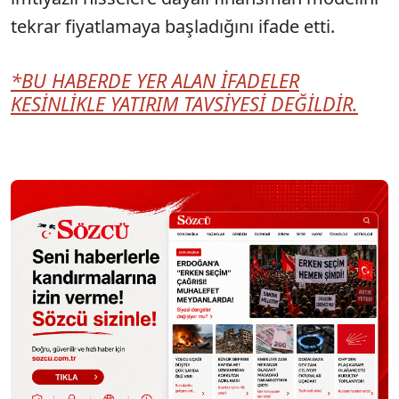
tekrar fiyatlamaya başladığını ifade etti.
*BU HABERDE YER ALAN İFADELER
KESİNLİKLE YATIRIM TAVSİYESİ DEĞİLDİR.