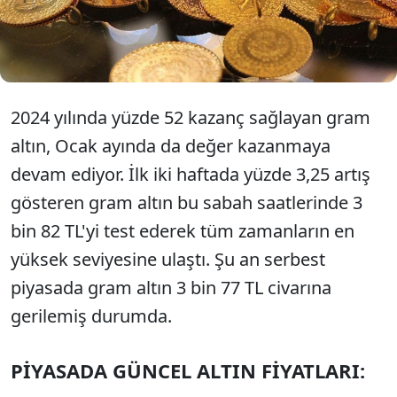
endeksinin yüksek seviyelerde kaldığını belirterek,
ons altının 2 bin 725 dolar seviyesinin kritik bir
direnç oluşturduğuna vurgu yapıyor.
2024 yılında yüzde 52 kazanç sağlayan gram
altın, Ocak ayında da değer kazanmaya
devam ediyor. İlk iki haftada yüzde 3,25 artış
gösteren gram altın bu sabah saatlerinde 3
bin 82 TL'yi test ederek tüm zamanların en
yüksek seviyesine ulaştı. Şu an serbest
piyasada gram altın 3 bin 77 TL civarına
gerilemiş durumda.
PİYASADA GÜNCEL ALTIN FİYATLARI: