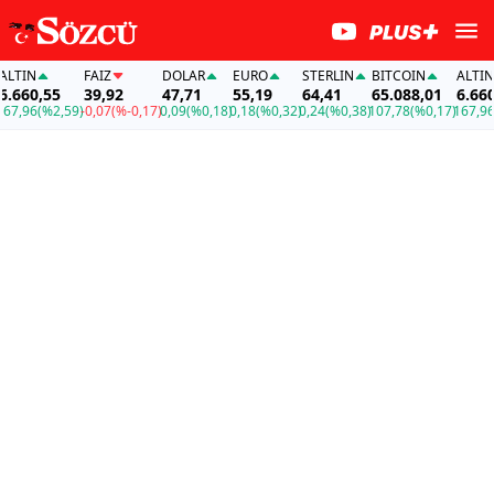
IN
FAİZ
DOLAR
EURO
STERLIN
BITCOIN
ALTIN
60,55
39,92
47,71
55,19
64,41
65.088,01
6.660,5
,96
(%2,59)
-0,07
(%-0,17)
0,09
(%0,18)
0,18
(%0,32)
0,24
(%0,38)
107,78
(%0,17)
167,96
(%2