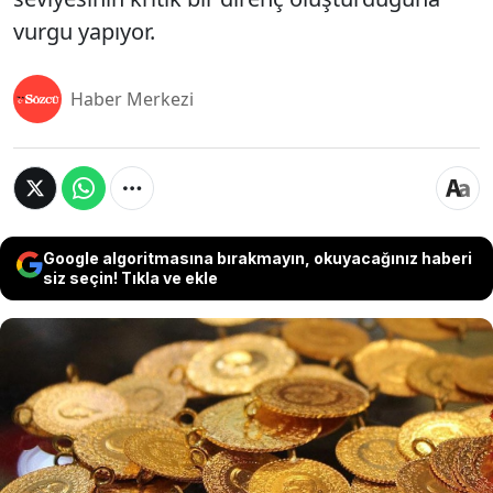
vurgu yapıyor.
Haber Merkezi
Google algoritmasına bırakmayın, okuyacağınız haberi
siz seçin! Tıkla ve ekle
16 Ocak 2025 itibarıyla gram altın fiyatı 3 bin 82
TL'ye yükselerek rekor seviyeye ulaştı. ABD’de
çekirdek enflasyonun beklentinin altında kalması ve
dolar endeksindeki gerileme ile birlikte ons altın 2
bin 700 dolara yaklaştı. Analistler, Orta Doğu’daki
ateşkesin jeopolitik riskleri azalttığını ve dolar