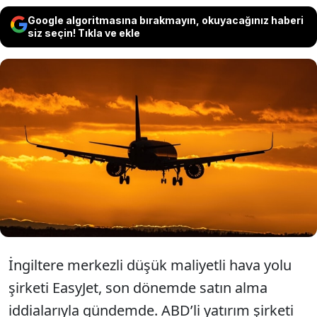
Google algoritmasına bırakmayın, okuyacağınız haberi
siz seçin! Tıkla ve ekle
İngiliz düşük maliyetli hava yolu
şirketi EasyJet, ABD merkezli yatırım
firması Castlelake’in ilgi odağı oldu.
İngiltere merkezli düşük maliyetli hava yolu
şirketi EasyJet, son dönemde satın alma
iddialarıyla gündemde. ABD’li yatırım şirketi