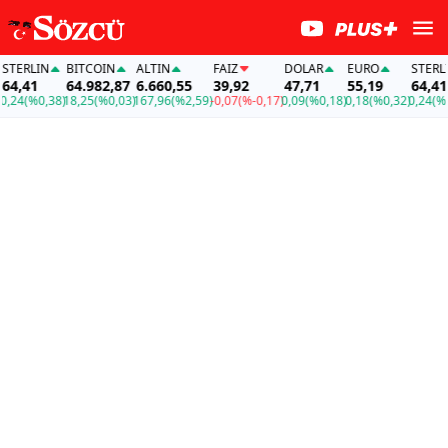
ERLIN
BITCOIN
ALTIN
FAİZ
DOLAR
EURO
STERLIN
4,41
64.982,87
6.660,55
39,92
47,71
55,19
64,41
24
(%0,38)
18,25
(%0,03)
167,96
(%2,59)
-0,07
(%-0,17)
0,09
(%0,18)
0,18
(%0,32)
0,24
(%0,3