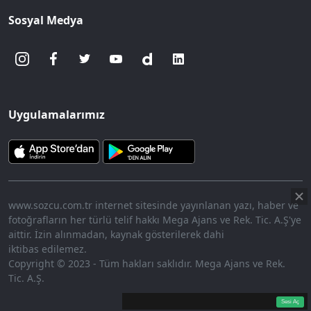
Sosyal Medya
Uygulamalarımız
www.sozcu.com.tr internet sitesinde yayınlanan yazı, haber ve
fotoğrafların her türlü telif hakkı Mega Ajans ve Rek. Tic. A.Ş'ye
aittir. İzin alınmadan, kaynak gösterilerek dahi
iktibas edilemez.
Copyright © 2023 - Tüm hakları saklıdır. Mega Ajans ve Rek.
Tic. A.Ş.
360p
Loaded
:
Sesi
7.71%
Aç
Sesi Aç