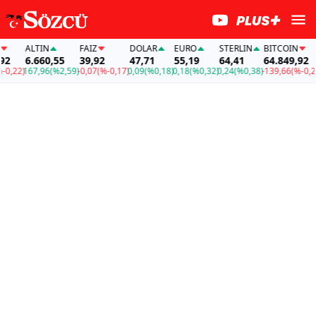
ALTIN
FAİZ
DOLAR
EURO
STERLIN
BITCOIN
AL
6.660,55
39,92
47,71
55,19
64,41
64.849,92
6
2)
167,96
(%2,59)
-0,07
(%-0,17)
0,09
(%0,18)
0,18
(%0,32)
0,24
(%0,38)
-139,66
(%-0,22)
16