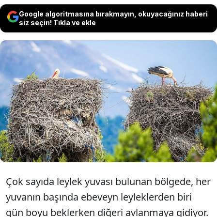
Google algoritmasına bırakmayın, okuyacağınız haberi
siz seçin! Tıkla ve ekle
Konya'nın Beyşehir Gölü kıyısında yer
alan ve Leylekler Vadisi olarak anılan
bölgede leylek yavruları
yumurtalarından çıkmaya başladı.
Çok sayıda leylek yuvası bulunan bölgede, her
yuvanın başında ebeveyn leyleklerden biri
gün boyu beklerken diğeri avlanmaya gidiyor.