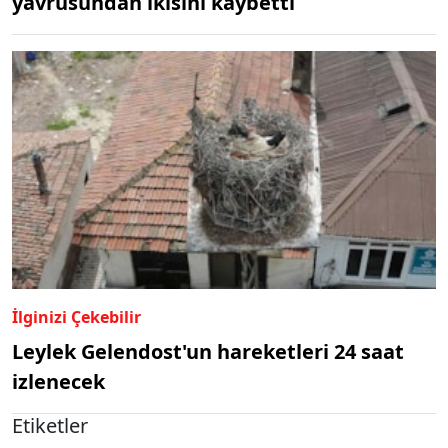
yavrusundan ikisini kaybetti
İlginizi Çekebilir
Leylek Gelendost'un hareketleri 24 saat
izlenecek
Etiketler