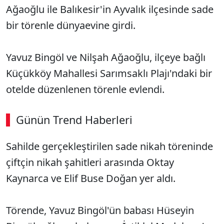
Ağaoğlu ile Balıkesir'in Ayvalık ilçesinde sade
bir törenle dünyaevine girdi.
Yavuz Bingöl ve Nilşah Ağaoğlu, ilçeye bağlı
Küçükköy Mahallesi Sarımsaklı Plajı'ndaki bir
otelde düzenlenen törenle evlendi.
Günün Trend Haberleri
00:02
/ 08:43
Sahilde gerçekleştirilen sade nikah töreninde
Sesi Aç
çiftçin nikah şahitleri arasında Oktay
Kaynarca ve Elif Buse Doğan yer aldı.
Törende, Yavuz Bingöl'ün babası Hüseyin