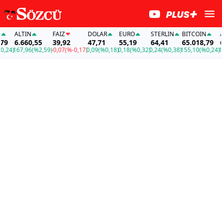
ALTIN
FAİZ
DOLAR
EURO
STERLIN
BITCOIN
AL
9
6.660,55
39,92
47,71
55,19
64,41
65.018,79
6.
24)
167,96
(%2,59)
-0,07
(%-0,17)
0,09
(%0,18)
0,18
(%0,32)
0,24
(%0,38)
155,10
(%0,24)
16