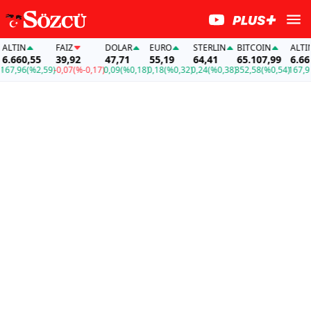
TIN
FAİZ
DOLAR
EURO
STERLIN
BITCOIN
ALTIN
660,55
39,92
47,71
55,19
64,41
65.107,99
6.660,5
,96
(%2,59)
-0,07
(%-0,17)
0,09
(%0,18)
0,18
(%0,32)
0,24
(%0,38)
352,58
(%0,54)
167,96
(%