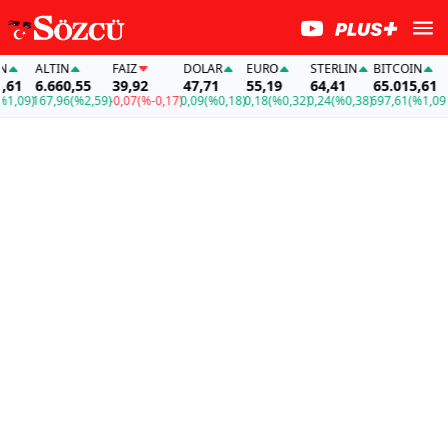
ALTIN
FAİZ
DOLAR
EURO
STERLIN
BITCOIN
AL
1
6.660,55
39,92
47,71
55,19
64,41
65.015,61
6.
09)
167,96
(%2,59)
-0,07
(%-0,17)
0,09
(%0,18)
0,18
(%0,32)
0,24
(%0,38)
697,61
(%1,09)
16