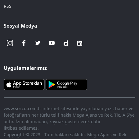
RSS
Sosyal Medya
Uygulamalarımız
www.sozcu.com.tr internet sitesinde yayınlanan yazı, haber ve
fotoğrafların her türlü telif hakkı Mega Ajans ve Rek. Tic. A.Ş'ye
aittir. İzin alınmadan, kaynak gösterilerek dahi
iktibas edilemez.
Copyright © 2023 - Tüm hakları saklıdır. Mega Ajans ve Rek.