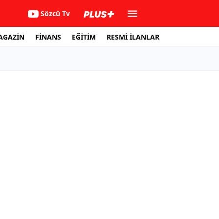
Sözcü Tv
AGAZİN
FİNANS
EĞİTİM
RESMİ İLANLAR