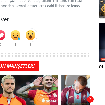
nan yazı, haber ve fotoğrafların her türlü telif hakkı
 alınmadan, kaynak gösterilerek dahi iktibas edilemez.
 ver
ÜN MANŞETLERİ
OLE