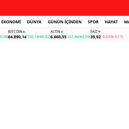
EKONOMİ
DÜNYA
GÜNÜN İÇİNDEN
SPOR
HAYAT
M
BITCOIN
ALTIN
FAİZ
64.890,14
6.660,55
39,92
0,38)
530,14
(%0,82)
167,96
(%2,59)
-0,07
(%-0,17)