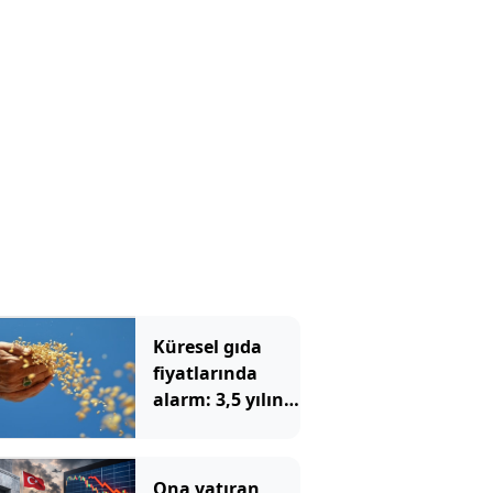
Küresel gıda
fiyatlarında
alarm: 3,5 yılın
zirvesi görüldü
Ona yatıran