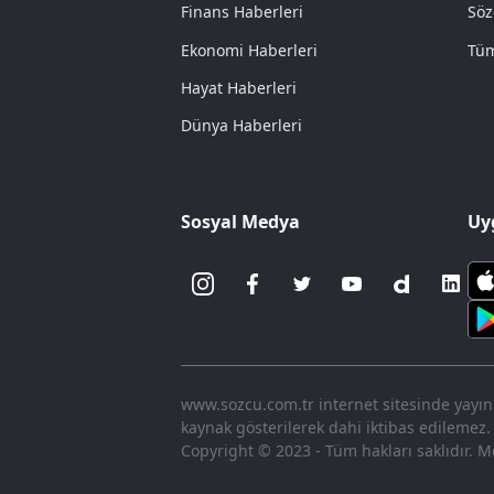
Finans Haberleri
Söz
Ekonomi Haberleri
Tüm
Hayat Haberleri
Dünya Haberleri
Sosyal Medya
Uy
www.sozcu.com.tr internet sitesinde yayınla
kaynak gösterilerek dahi iktibas edilemez.
Copyright © 2023 - Tüm hakları saklıdır. Me