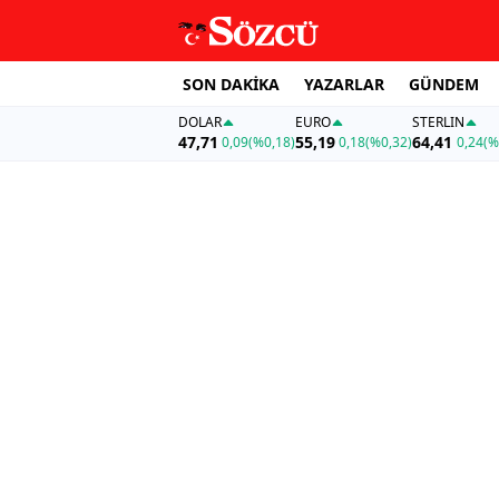
SON DAKİKA
YAZARLAR
GÜNDEM
DOLAR
EURO
STERLIN
47,71
55,19
64,41
0,09
(%0,18)
0,18
(%0,32)
0,24
(%