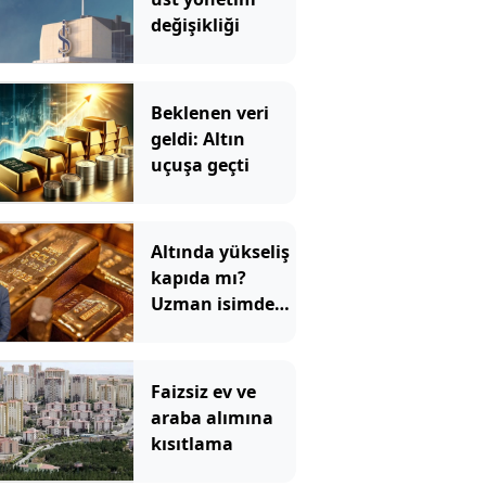
değişikliği
Beklenen veri
geldi: Altın
uçuşa geçti
Altında yükseliş
kapıda mı?
Uzman isimden
ezber bozan
tahmin!
Faizsiz ev ve
araba alımına
kısıtlama