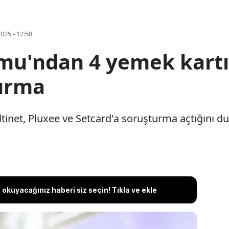
2025 - 12:58
u'ndan 4 yemek kartı 
turma
inet, Pluxee ve Setcard'a soruşturma açtığını d
okuyacağınız haberi siz seçin! Tıkla ve ekle