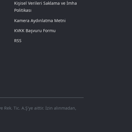
Kişisel Verileri Saklama ve İmha
Politikası
Kamera Aydınlatma Metni
KVKK Başvuru Formu
RSS
Rek. Tic. A.Ş'ye aittir. İzin alınmadan,