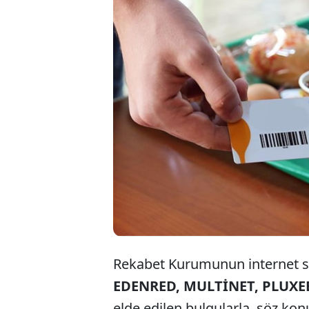
Rekabet Kurumunun internet si
EDENRED, MULTİNET, PLUXEE
elde edilen bulgularla, söz konu