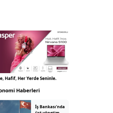
e, Hafif, Her Yerde Seninle.
onomi Haberleri
İş Bankası'nda
üst yönetim