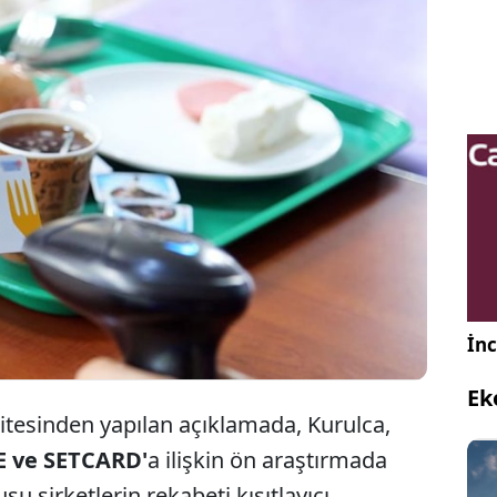
Rekabet Kurumu, Edenred, Multinet, Pluxee
ve Setcard'a soruşturma açtığını duyurdu.
İnc
Ek
tesinden yapılan açıklamada, Kurulca,
 ve SETCARD'
a ilişkin ön araştırmada
su şirketlerin rekabeti kısıtlayıcı