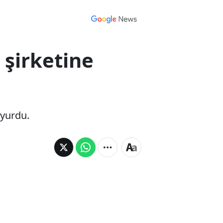
şirketine
uyurdu.