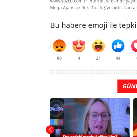
www.sozcu.com.tr internet sitesinde yayınla
Mega Ajans ve Rek. Tic. A.Ş'ye aittir. İzin
Bu habere emoji ile tepki
GÜN