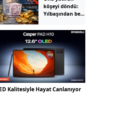
köşeyi döndü:
Yılbaşından beri
en çok
kazandıran oldu
D Kalitesiyle Hayat Canlanıyor