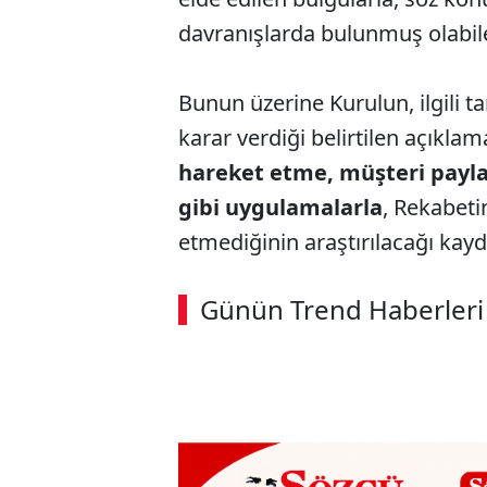
davranışlarda bulunmuş olabilece
Bunun üzerine Kurulun, ilgili 
karar verdiği belirtilen açıkla
hareket etme, müşteri payla
gibi uygulamalarla
, Rekabeti
etmediğinin araştırılacağı kayd
ABERİ OKU
➜
Günün Trend Haberleri
00:02
/ 08:15