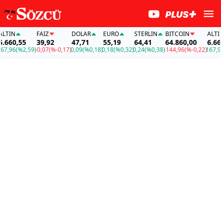
TIN
FAİZ
DOLAR
EURO
STERLIN
BITCOIN
ALTIN
660,55
39,92
47,71
55,19
64,41
64.860,00
6.660,
,96
(%2,59)
-0,07
(%-0,17)
0,09
(%0,18)
0,18
(%0,32)
0,24
(%0,38)
-144,96
(%-0,22)
167,96
(