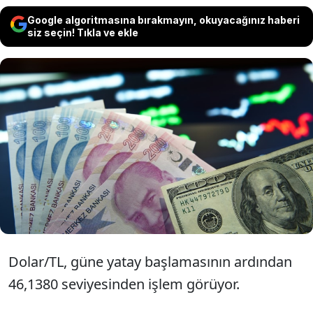
Google algoritmasına bırakmayın, okuyacağınız haberi
siz seçin! Tıkla ve ekle
Türk lirasının dolar kuru karşısındaki
değer kaybı bugün de devam ediyor.
Dolar/TL kuru yeni güne 46,14
rekoruyla başladı.
Dolar/TL, güne yatay başlamasının ardından
46,1380 seviyesinden işlem görüyor.