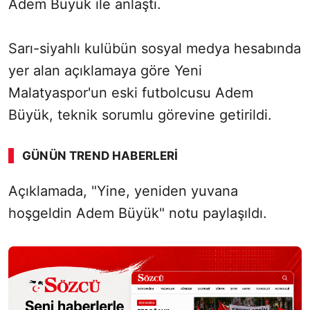
Adem Büyük ile anlaştı.
Sarı-siyahlı kulübün sosyal medya hesabında
yer alan açıklamaya göre Yeni
Malatyaspor'un eski futbolcusu Adem
Büyük, teknik sorumlu görevine getirildi.
GÜNÜN TREND HABERLERI
Açıklamada, "Yine, yeniden yuvana
SÖZCÜ SON DAKİKA
hoşgeldin Adem Büyük" notu paylaşıldı.