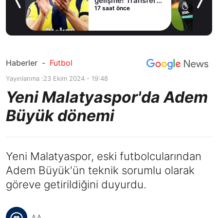
lama
gelişme! Transfer
17 saat önce
iptal oldu
Haberler
-
Futbol
Yayınlanma :
23 Ekim 2024 - 19:48
Yeni Malatyaspor'da Adem
Büyük dönemi
Yeni Malatyaspor, eski futbolcularından
Adem Büyük'ün teknik sorumlu olarak
göreve getirildiğini duyurdu.
AA