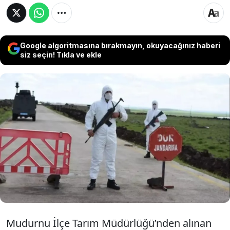
Google algoritmasına bırakmayın, okuyacağınız haberi
siz seçin! Tıkla ve ekle
Bolu’nun Mudurnu ilçesinde şap hastalığı
tespit edilmesi üzerine 18 köy ve 4
mahallede geniş çaplı karantina uygulaması
başlatıldı, Mudurnu Hayvan Pazarı geçici
olarak kapatıldı.
Mudurnu İlçe Tarım Müdürlüğü’nden alınan