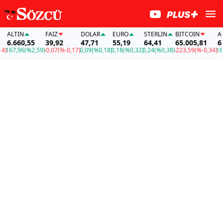
ALTIN
FAİZ
DOLAR
EURO
STERLIN
BITCOIN
ALTI
6.660,55
39,92
47,71
55,19
64,41
65.005,81
6.66
67,96
(%2,59)
-0,07
(%-0,17)
0,09
(%0,18)
0,18
(%0,32)
0,24
(%0,38)
-223,59
(%-0,34)
167,9