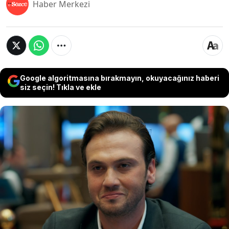
Haber Merkezi
Google algoritmasına bırakmayın, okuyacağınız haberi
siz seçin! Tıkla ve ekle
Netflix'te yayınlanacak "Eve Giden Yol"
dizisinin çekimlerini sürdüren Aras Bulut
İynemli'nin yeni sezondaki adresi merak
edilirken başarılı oyuncuya Kanal D'nin yeni
dizisi "İyilik Öğretmeni" için teklif götürüldüğü
iddia edildi.