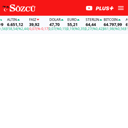
ALTIN
FAİZ
DOLAR
EURO
STERLIN
BITCOIN
ALT
6.651,12
39,92
47,70
55,21
64,44
64.797,99
6.6
)
158,54
(%2,44)
-0,07
(%-0,17)
0,07
(%0,15)
0,19
(%0,35)
0,27
(%0,42)
361,98
(%0,56)
158,