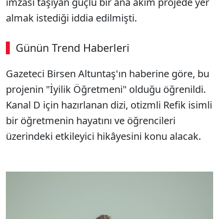
imzası taşıyan güçlü bir ana akım projede yer
almak istediği iddia edilmişti.
Günün Trend Haberleri
00:02
/ 08:15
Gazeteci Birsen Altuntaş'ın haberine göre, bu
Sesi Aç
projenin "İyilik Öğretmeni" olduğu öğrenildi.
Kanal D için hazırlanan dizi, otizmli Refik isimli
bir öğretmenin hayatını ve öğrencileri
üzerindeki etkileyici hikâyesini konu alacak.