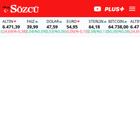
LTIN
FAİZ
DOLAR
EURO
STERLIN
BITCOIN
ALTIN
.471,39
39,99
47,59
54,95
64,18
64.738,00
6.471,3
4,69
(%-0,38)
0,04
(%0,09)
0,03
(%0,06)
-0,06
(%-0,10)
0,08
(%0,13)
50,00
(%0,08)
-24,69
(%-