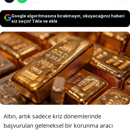
Google algoritmasına bırakmayın, okuyacağınız haberi
siz seçin! Tıkla ve ekle
Küresel finans sisteminde yeniden "parasal
çıpa" rolünü üstlenen altın için beklentiler
katlanıyor. Incrementum AG’nin yayımladığı
son rapor, altının 2030 yılına kadar 8 bin 900
dolar seviyesini test edebileceğini öngörüyor.
Altın, artık sadece kriz dönemlerinde
başvurulan geleneksel bir korunma aracı