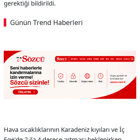
gerektiği bildirildi.
Günün Trend Haberleri
00:02
/ 02:14
Sesi Aç
Hava sıcaklıklarının Karadeniz kıyıları ve İç
Ege'de 2 ila 4 derece artması beklenirken,