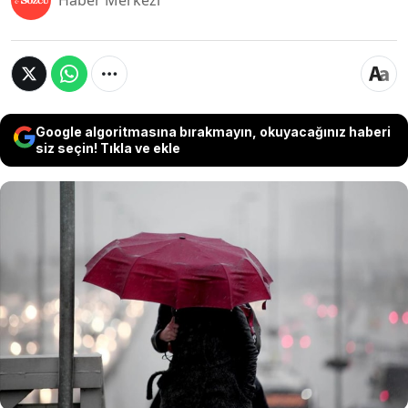
Haber Merkezi
Google algoritmasına bırakmayın, okuyacağınız haberi
siz seçin! Tıkla ve ekle
Yurt genelinde soğuk ve yağışlı hava etkisini
sürdürürken, yeni yıl güneşli başlıyor. 1 Ocak
Çarşamba günü, yurdun bazı bölgelerinde sis ve
pus bekleniyor. İstanbul'da yılbaşı günü hava
sıcaklığının 10 derece civarında olması
öngörülüyor. Yurt genelinde yağış görülmeyecek,
sıcaklıklar mevsim normallerinde seyredecek.