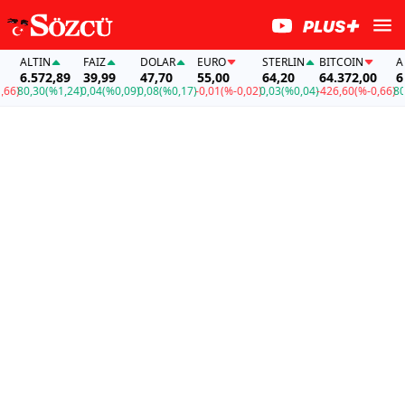
ALTIN
FAİZ
DOLAR
EURO
STERLIN
BITCOIN
ALT
6.572,89
39,99
47,70
55,00
64,20
64.372,00
6.5
6)
80,30
(%1,24)
0,04
(%0,09)
0,08
(%0,17)
-0,01
(%-0,02)
0,03
(%0,04)
-426,60
(%-0,66)
80,3