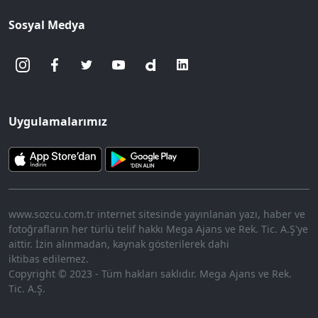
Sosyal Medya
Uygulamalarımız
www.sozcu.com.tr internet sitesinde yayınlanan yazı, haber ve
fotoğrafların her türlü telif hakkı Mega Ajans ve Rek. Tic. A.Ş'ye
aittir. İzin alınmadan, kaynak gösterilerek dahi
iktibas edilemez.
Copyright © 2023 - Tüm hakları saklıdır. Mega Ajans ve Rek.
Tic. A.Ş.