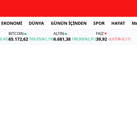
EKONOMİ
DÜNYA
GÜNÜN İÇİNDEN
SPOR
HAYAT
M
BITCOIN
ALTIN
FAİZ
65.172,62
6.681,38
39,92
0,45)
769,05
(%1,19)
188,80
(%2,91)
-0,07
(%-0,17)