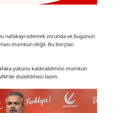
boyu nafakayı ödemek zorunda ve bugünün
urması mümkün değil. Bu borçtan
u nafaka yükünü kaldırabilmesi mümkün
MM'de düzeltilmesi lazım.