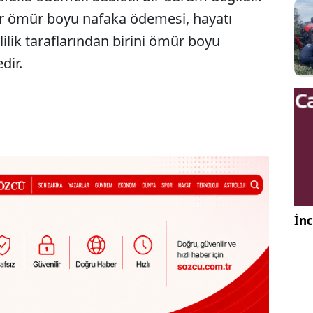
n bir ömür boyu nafaka ödemesi, hayatı
lilik taraflarından birini ömür boyu
dir.
İnc