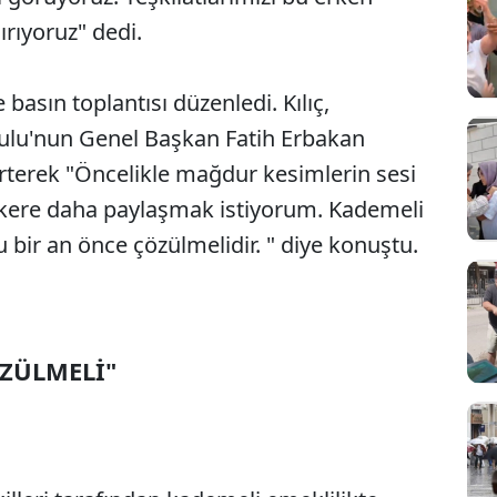
ırıyoruz" dedi.
 basın toplantısı düzenledi. Kılıç,
ulu'nun Genel Başkan Fatih Erbakan
irterek "Öncelikle mağdur kesimlerin sesi
ir kere daha paylaşmak istiyorum. Kademeli
 bir an önce çözülmelidir. " diye konuştu.
ÖZÜLMELİ"
Sesi Aç