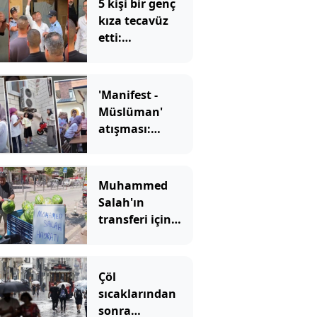
5 kişi bir genç
kıza tecavüz
etti:
Mahkemede
utanmadan olay
çıkarttılar
'Manifest -
Müslüman'
atışması:
Müftülüğün
kurgu videosu
tepki çekti
Muhammed
Salah'ın
transferi için
karpuz adayıp
dağıttı!
Çöl
sıcaklarından
sonra