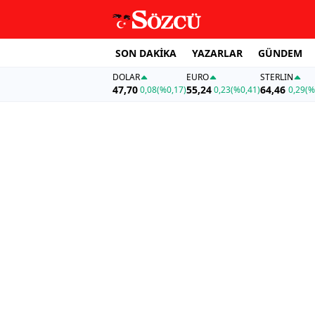
SON DAKİKA
YAZARLAR
GÜNDEM
DOLAR
EURO
STERLIN
47,70
55,24
64,46
0,08
(%0,17)
0,23
(%0,41)
0,29
(%