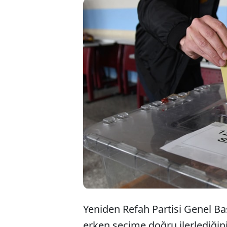
Ye
Kı
Kı
Yeniden Refah Partisi Genel Baş
erken seçime doğru ilerlediğini