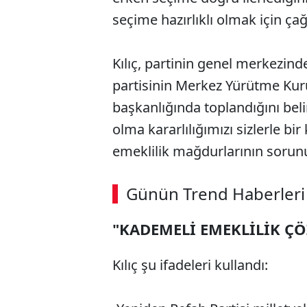
seçime hazırlıklı olmak için çağ
Kılıç, partinin genel merkezinde
partisinin Merkez Yürütme Kur
başkanlığında toplandığını bel
olma kararlılığımızı sizlerle b
emeklilik mağdurlarının sorunu
ABERİ OKU
➜
Günün Trend Haberleri
00:03
/ 02:14
"KADEMELİ EMEKLİLİK Ç
Kılıç şu ifadeleri kullandı: