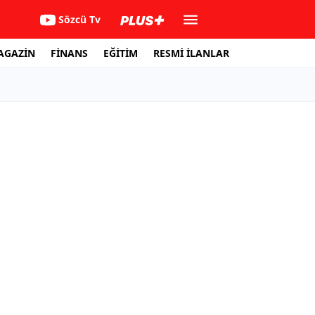
Sözcü Tv
AGAZİN
FİNANS
EĞİTİM
RESMİ İLANLAR