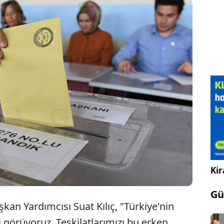
niden Refah Partisi Genel Başkan Yardımcısı Suat
lıç 2025 yılında erken seçim beklediklerini söyledi.
lıç parti teşkilatını da uyardı.
Kir
Gü
kan Yardımcısı Suat Kılıç, "Türkiye'nin
 görüyoruz. Teşkilatlarımızı bu erken