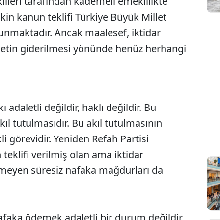
killeri tarafından kademeli emeklilikte
kin kanun teklifi Türkiye Büyük Millet
unmaktadır. Ancak maalesef, iktidar
etin giderilmesi yönünde henüz herhangi
kı adaletli değildir, haklı değildir. Bu
ıl tutulmasıdır. Bu akıl tutulmasının
i görevidir. Yeniden Refah Partisi
 teklifi verilmiş olan ama iktidar
lmeyen süresiz nafaka mağdurları da
 nafaka ödemek adaletli bir durum değildir.