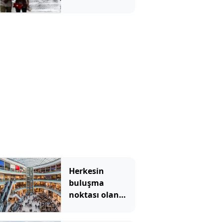
ferahlatacak
yağmur molası
Herkesin
buluşma
noktası olan
ünlü AVM
2027'ye kadar