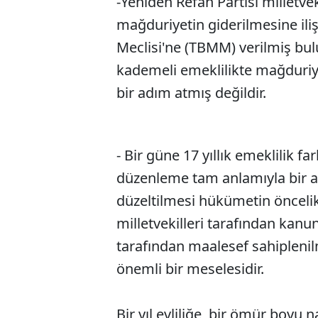
-Yeniden Refah Partisi milletve
mağduriyetin giderilmesine iliş
Meclisi'ne (TBMM) verilmiş bul
kademeli emeklilikte mağduriy
bir adım atmış değildir.
- Bir güne 17 yıllık emeklilik far
düzenleme tam anlamıyla bir ak
düzeltilmesi hükümetin öncelikl
milletvekilleri tarafından kanun
tarafından maalesef sahipleni
önemli bir meselesidir.
Bir yıl evliliğe, bir ömür boyu