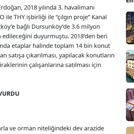
Em
doğan, 2018 yılında 3. havalimanı
ile THY işbirliği ile “çılgın proje” Kanal
köy’e bağlı Dursunköy’de 3.6 milyon
 edileceğini duyurmuştu. 2018’den beri
da etaplar halinde toplam 14 bin konut
n satışa çıkarılması, yapılacak konutların
raklerinin çalışanlarına satılması için
ŞVURDU
rla ve orman niteliğindeki dev arazide