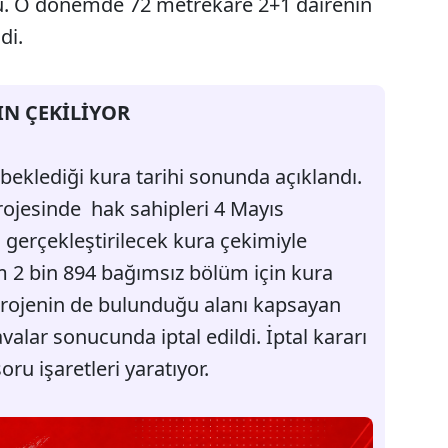
u. O dönemde 72 metrekare 2+1 dairenin
di.
IN ÇEKİLİYOR
beklediği kura tarihi sonunda açıklandı.
rojesinde hak sahipleri 4 Mayıs
gerçekleştirilecek kura çekimiyle
am 2 bin 894 bağımsız bölüm için kura
projenin de bulunduğu alanı kapsayan
avalar sonucunda iptal edildi. İptal kararı
 soru işaretleri yaratıyor.