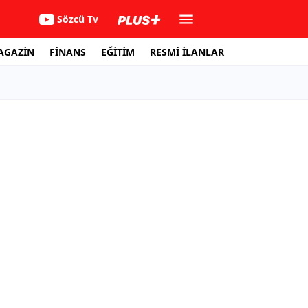
Sözcü Tv
AGAZİN
FİNANS
EĞİTİM
RESMİ İLANLAR