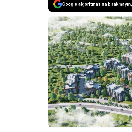
Google algoritmasına bırakmayın, 
İmar planı iptal ed
yarın çekiliyor. 2
bugüne kadar geçe
ev fiyatları da iki
duyurulan fiyatı şu