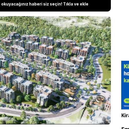
okuyacağınız haberi siz seçin! Tıkla ve ekle
ilen Yenişehir Evleri Arnavutköy projesi için kuralar
 Haziran 2023’te tamamlanan başvuru sürecinden
n sürede mahkeme imar planlarını iptal ettiği gibi
ye katlandı. 2+1 evin ortalama 2.5 milyon TL olarak
 an 4 milyon TL olarak ilan edildi.
Kir