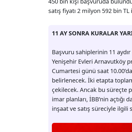
450 bin kişi başvuruda bulund
satış fiyatı 2 milyon 592 bin TL i
11 AY SONRA KURALAR YAR
Başvuru sahiplerinin 11 aydır 
Yenişehir Evleri Arnavutköy p
Cumartesi günü saat 10.00’da 
belirlenecek. İki etapta topl
çekilecek. Ancak bu süreçte 
imar planları, İBB’nin açtığı d
inşaat ve satış süreciyle ilgili