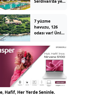
Serdivan’da yeni
projeler
7 yüzme
havuzu, 126
odası var! Ünlü
villa dudak
uçuklatan
rakamla satışa
çıktı
e, Hafif, Her Yerde Seninle.