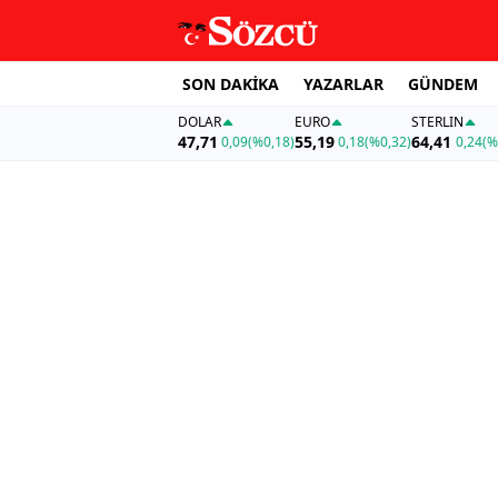
SON DAKİKA
YAZARLAR
GÜNDEM
DOLAR
EURO
STERLIN
47,71
55,19
64,41
0,09
(%0,18)
0,18
(%0,32)
0,24
(%