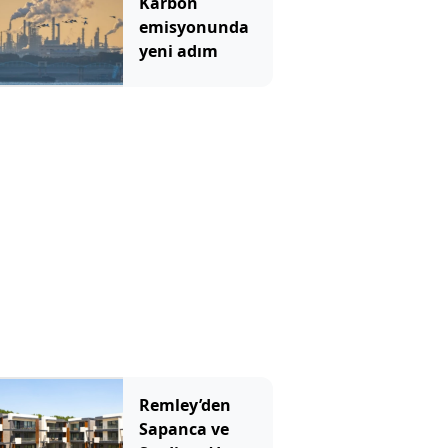
Karbon
çevrildi
emisyonunda
yeni adım
Remley’den
Sapanca ve