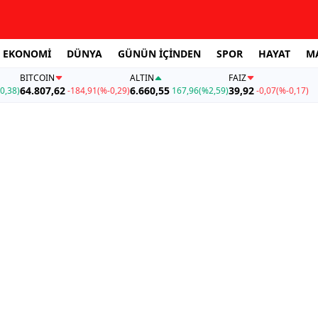
EKONOMİ
DÜNYA
GÜNÜN İÇİNDEN
SPOR
HAYAT
M
BITCOIN
ALTIN
FAİZ
64.807,62
6.660,55
39,92
0,38)
-184,91
(%-0,29)
167,96
(%2,59)
-0,07
(%-0,17)