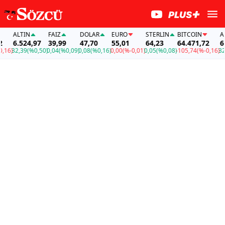
ALTIN
FAİZ
DOLAR
EURO
STERLIN
BITCOIN
ALTI
6.524,97
39,99
47,70
55,01
64,23
64.471,72
6.5
6)
32,39
(%0,50)
0,04
(%0,09)
0,08
(%0,16)
0,00
(%-0,01)
0,05
(%0,08)
-105,74
(%-0,16)
32,3