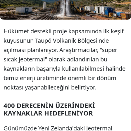
sıcaklıklara ulaşarak aynı kuyudan kat kat fazla
enerji üretmek.
Hükümet destekli proje kapsamında ilk keşif
kuyusunun Taupō Volkanik Bölgesi'nde
açılması planlanıyor. Araştırmacılar, "süper
sıcak jeotermal" olarak adlandırılan bu
kaynakların başarıyla kullanılabilmesi halinde
temiz enerji üretiminde önemli bir dönüm
noktası yaşanabileceğini belirtiyor.
400 DERECENİN ÜZERİNDEKİ
KAYNAKLAR HEDEFLENİYOR
Günümüzde Yeni Zelanda'daki jeotermal