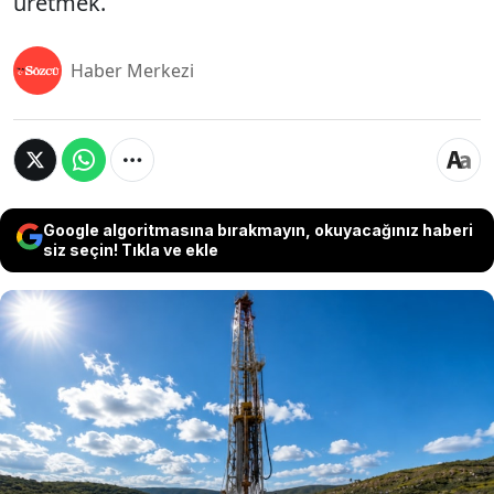
üretmek.
Haber Merkezi
Google algoritmasına bırakmayın, okuyacağınız haberi
siz seçin! Tıkla ve ekle
Yeni Zelanda'da bilim insanları ve enerji uzmanları,
yerin yaklaşık 5 ila 6 kilometre altındaki 400
santigrat derecenin üzerindeki jeotermal
kaynaklara ulaşmayı hedefleyen yeni nesil sondaj
projesi üzerinde çalışıyor. Amaç, bugüne kadar
kullanılan jeotermal kuyulardan çok daha yüksek