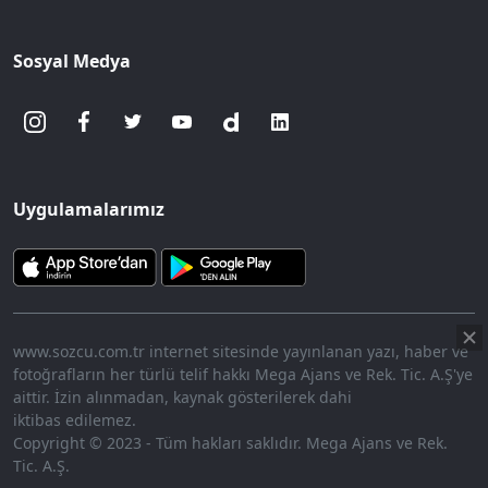
Sosyal Medya
Uygulamalarımız
www.sozcu.com.tr internet sitesinde yayınlanan yazı, haber ve
fotoğrafların her türlü telif hakkı Mega Ajans ve Rek. Tic. A.Ş'ye
aittir. İzin alınmadan, kaynak gösterilerek dahi
iktibas edilemez.
Copyright © 2023 - Tüm hakları saklıdır. Mega Ajans ve Rek.
Tic. A.Ş.
360p
Loaded
:
Sesi
7.91%