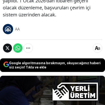
yapıldı. 1 Ocak 2026’dan itibaren geçerli
olacak düzenleme, başvuruları çevrim içi
sistem üzerinden alacak.
AA
Google algoritmasına bırakmayın, okuyacağınız haberi
siz seçin! Tıkla ve ekle
Sanayi ve Teknoloji Bakanlığı, yerli malı belgesi alım
süreçlerine dair yeni tebliği Resmi Gazete’de
yayımladı. Yeni düzenleme, yazılım ürünlerini de
kapsayarak yerli katkı oranının en az yüzde 51