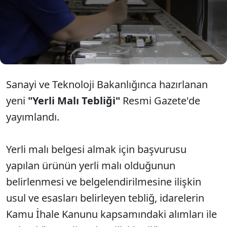
olması şartını getiriyor. Gıda, tarım, hayvancılık ve
madencilik ürünleri için de yerli malı şartları
belirlenirken, yerli katkı oranı sınıflandırması yapıldı.
1 Ocak 2026’dan itibaren geçerli olacak düzenleme,
başvuruları çevrim içi sistem üzerinden alacak.
Sanayi ve Teknoloji Bakanlığınca hazırlanan
yeni
"Yerli Malı Tebliği"
Resmi Gazete'de
yayımlandı.
Yerli malı belgesi almak için başvurusu
yapılan ürünün yerli malı olduğunun
belirlenmesi ve belgelendirilmesine ilişkin
usul ve esasları belirleyen tebliğ, idarelerin
Kamu İhale Kanunu kapsamındaki alımları ile