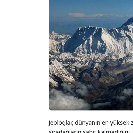
Tektonik p
Himalayala
kabuğundak
yükselmeye
Jeologlar, dünyanın en yüksek 
sıradağların sabit kalmadığını,