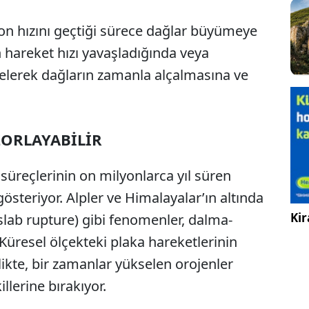
on hızını geçtiği sürece dağlar büyümeye
 hareket hızı yavaşladığında veya
lerek dağların zamanla alçalmasına ve
ZORLAYABİLİR
süreçlerinin on milyonlarca yıl süren
österiyor. Alpler ve Himalayalar’ın altında
Kir
slab rupture) gibi fenomenler, dalma-
Küresel ölçekteki plaka hareketlerinin
ikte, bir zamanlar yükselen orojenler
llerine bırakıyor.