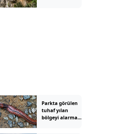
tabutların
gizemi çözüldü
Parkta görülen
tuhaf yılan
bölgeyi alarma
geçirdi