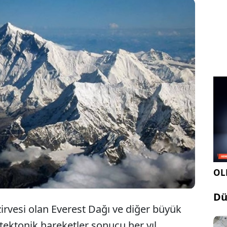
lakaların çarpışma bölgelerinde yer alan Everest,
r ve Alpler gibi büyük sıradağların, yer
i sıkışma nedeniyle her yıl milimetre düzeyinde
 devam ettiği açıklandı.
OLE
Dü
zirvesi olan Everest Dağı ve diğer büyük
 tektonik hareketler sonucu her yıl