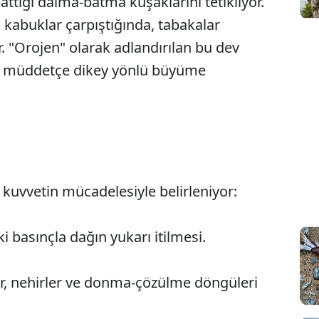
tığı dalma-batma kuşaklarını tetikliyor.
 kabuklar çarpıştığında, tabakalar
r. "Orojen" olarak adlandırılan bu dev
ği müddetçe dikey yönlü büyüme
ıt kuvvetin mücadelesiyle belirleniyor:
i basınçla dağın yukarı itilmesi.
r, nehirler ve donma-çözülme döngüleri