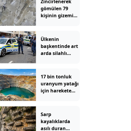
Zincirlenerek
gömülen 79
kişinin gizemi
çözüldü
Ülkenin
başkentinde art
arda silahlı
saldırılar: 11 ölü
17 bin tonluk
uranyum yatağı
için harekete
geçtiler: 47
noktada sondaj
yapılacak
Sarp
kayalıklarda
asılı duran