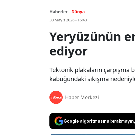
Haberler -
Dünya
30 Mayıs 2026 - 16:43
Yeryüzünün e
ediyor
Tektonik plakaların çarpışma bö
kabuğundaki sıkışma nedeniyle
Haber Merkezi
Google algoritmasına bırakmayın, 