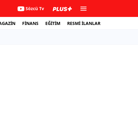
Sözcü Tv
AGAZİN
FİNANS
EĞİTİM
RESMİ İLANLAR