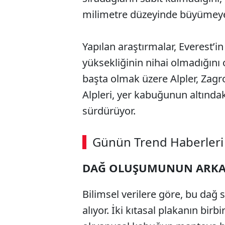
milimetre düzeyinde büyümeye 
Yapılan araştırmalar, Everest’i
yüksekliğinin nihai olmadığını
başta olmak üzere Alpler, Zagr
Alpleri, yer kabuğunun altındak
sürdürüyor.
ABERİ OKU
➜
Günün Trend Haberleri
00:02
/ 03:53
DAĞ OLUŞUMUNUN ARKA
Bilimsel verilere göre, bu dağ s
alıyor. İki kıtasal plakanın bir