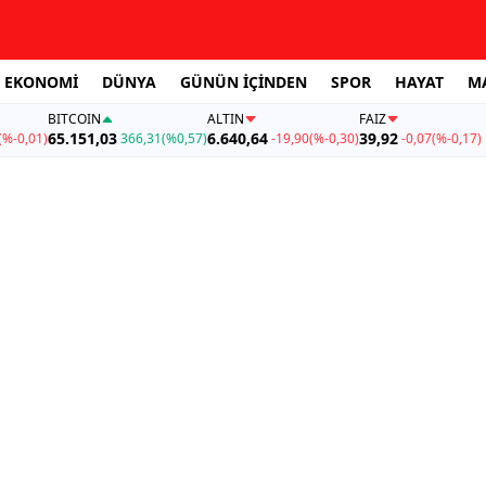
EKONOMİ
DÜNYA
GÜNÜN İÇİNDEN
SPOR
HAYAT
M
BITCOIN
ALTIN
FAİZ
65.151,03
6.640,64
39,92
(%-0,01)
366,31
(%0,57)
-19,90
(%-0,30)
-0,07
(%-0,17)