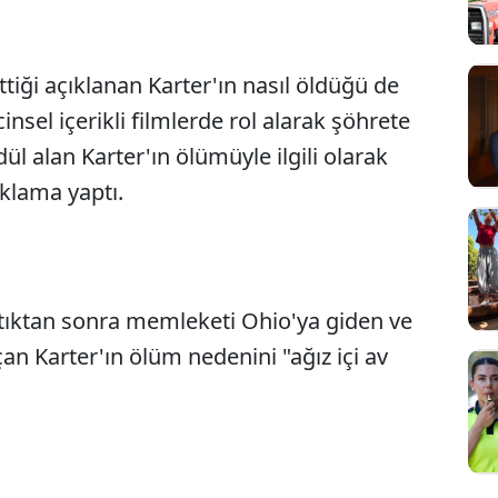
ttiği açıklanan Karter'ın nasıl öldüğü de
insel içerikli filmlerde rol alarak şöhrete
l alan Karter'ın ölümüyle ilgili olarak
ıklama yaptı.
tıktan sonra memleketi Ohio'ya giden ve
Sesi Aç
an Karter'ın ölüm nedenini "ağız içi av