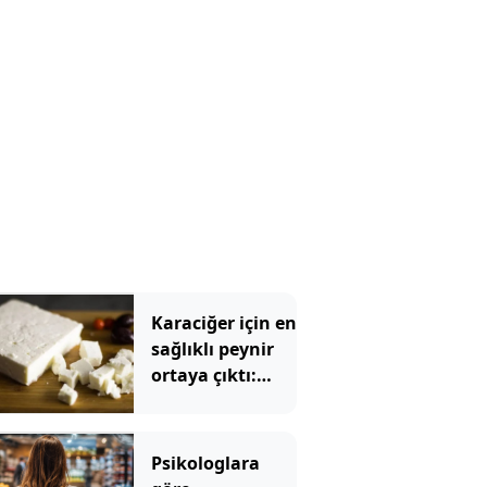
Karaciğer için en
sağlıklı peynir
ortaya çıktı:
Ezine veya
tulum değil
Psikologlara