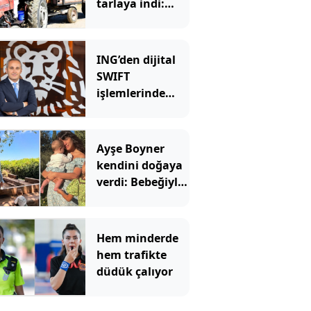
tarlaya indi:
Şimdi siparişlere
yetişemiyorlar
ING’den dijital
SWIFT
işlemlerinde
masrafsız
dönem
Ayşe Boyner
kendini doğaya
verdi: Bebeğiyle
bahçede meyve
topladı
Hem minderde
hem trafikte
düdük çalıyor