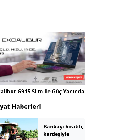
alibur G915 Slim ile Güç Yanında
yat Haberleri
Bankayı bıraktı,
kardeşiyle