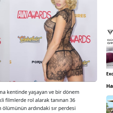
Geçen hafta ABD'deki evinde cansız bedeni
bulunan yetişkin film oyuncusu Kagney Linn
Karter'ın nasıl öldüğü açıklandı.
Exc
Ha
rma kentinde yaşayan ve bir dönem
kli filmlerde rol alarak tanınan 36
n ölümünün ardındaki sır perdesi