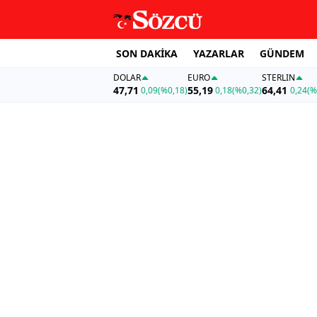
SON DAKİKA
YAZARLAR
GÜNDEM
DOLAR
EURO
STERLIN
47,71
55,19
64,41
0,09
(%0,18)
0,18
(%0,32)
0,24
(%