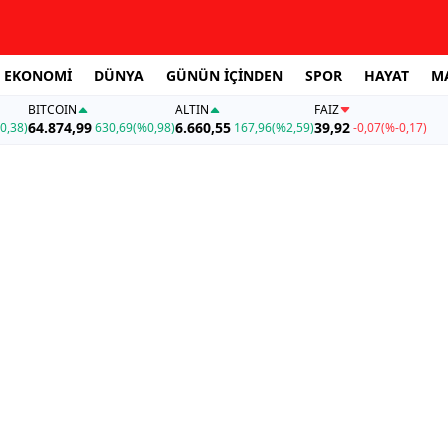
EKONOMİ
DÜNYA
GÜNÜN İÇİNDEN
SPOR
HAYAT
M
BITCOIN
ALTIN
FAİZ
64.874,99
6.660,55
39,92
0,38)
630,69
(%0,98)
167,96
(%2,59)
-0,07
(%-0,17)