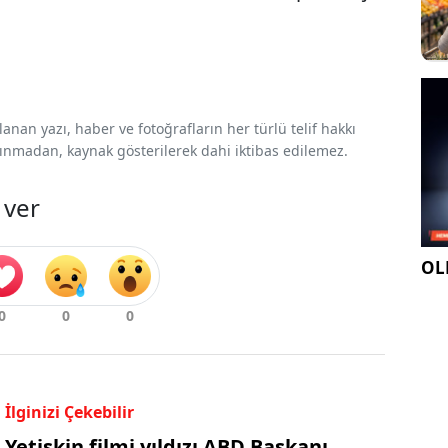
nan yazı, haber ve fotoğrafların her türlü telif hakkı
 alınmadan, kaynak gösterilerek dahi iktibas edilemez.
 ver
OLE
İlginizi Çekebilir
Yetişkin filmi yıldızı ABD Başkanı