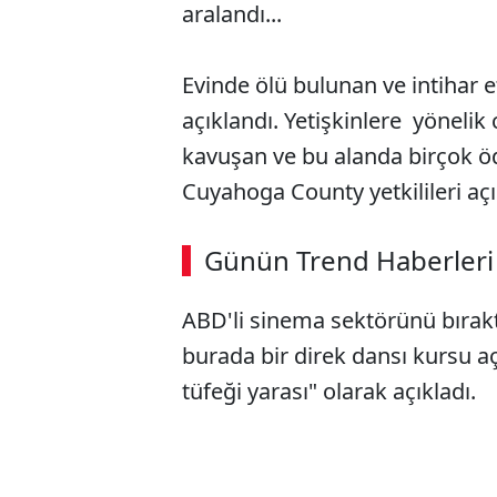
aralandı...
Evinde ölü bulunan ve intihar e
açıklandı. Yetişkinlere yönelik c
kavuşan ve bu alanda birçok ödü
Cuyahoga County yetkilileri aç
ABERİ OKU
➜
Günün Trend Haberleri
00:02
/ 08:15
ABD'li sinema sektörünü bırak
burada bir direk dansı kursu aç
tüfeği yarası" olarak açıkladı.