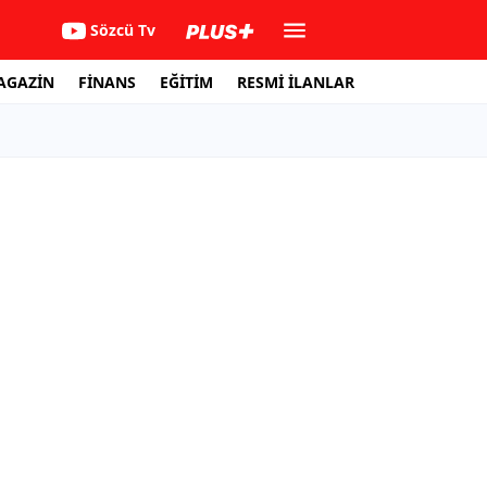
Sözcü Tv
AGAZİN
FİNANS
EĞİTİM
RESMİ İLANLAR