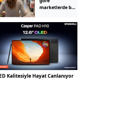
göre
marketlerde bu
yüzden müzik
çalıyormuş
D Kalitesiyle Hayat Canlanıyor