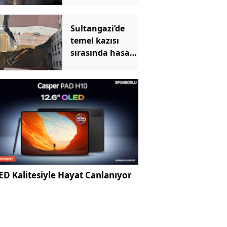
Sultangazi’de
temel kazısı
sırasında hasar
gören 2 bina
tahliye edildi
D Kalitesiyle Hayat Canlanıyor