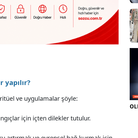
r yapılır?
ritüel ve uygulamalar şöyle:
OLE
gıçlar için içten dilekler tutulur.
uru artırmak ve evrensel bağ kurmak için