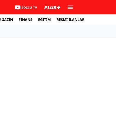
Sözcü Tv
AGAZİN
FİNANS
EĞİTİM
RESMİ İLANLAR