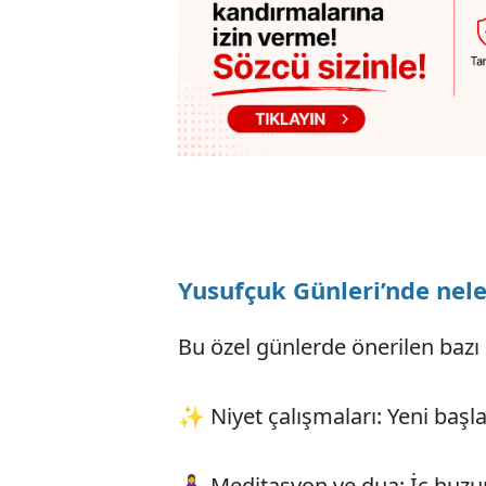
Yusufçuk Günleri’nde nele
Bu özel günlerde önerilen bazı 
✨ Niyet çalışmaları: Yeni başlan
🧘‍♀️ Meditasyon ve dua: İç huz