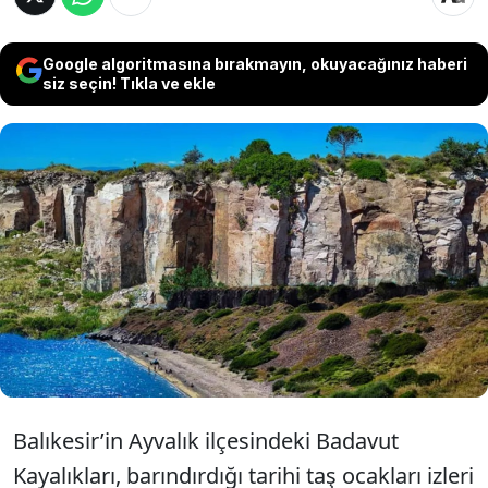
Google algoritmasına bırakmayın, okuyacağınız haberi
siz seçin! Tıkla ve ekle
Balıkesir'in Ayvalık ilçesinde yer alan,
geleneksel taş mimarisinin kaynağı tarihi
sarımsak taşı ocaklarının bulunduğu
Badavut Kayalıkları'nın koruma statüsü
kesinleşti.
Balıkesir’in Ayvalık ilçesindeki Badavut
Kayalıkları, barındırdığı tarihi taş ocakları izleri