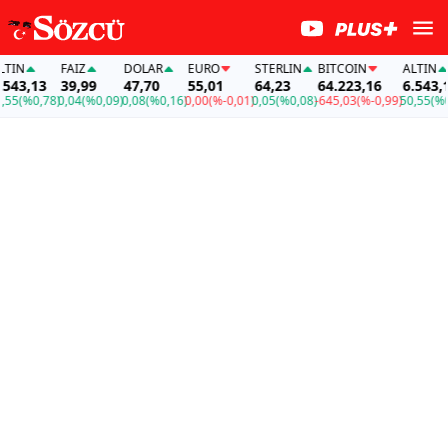
IN
FAİZ
DOLAR
EURO
STERLIN
BITCOIN
ALTIN
43,13
39,99
47,70
55,01
64,23
64.223,16
6.543,13
5
(%0,78)
0,04
(%0,09)
0,08
(%0,16)
0,00
(%-0,01)
0,05
(%0,08)
-645,03
(%-0,99)
50,55
(%0,7