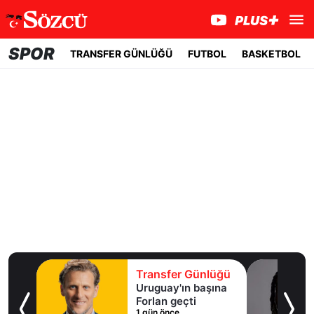
SPOR
TRANSFER GÜNLÜĞÜ
FUTBOL
BASKETBOL
lüğü
Transfer Günlüğü
ışma
Uruguay'ın başına
al
Forlan geçti
1 gün önce