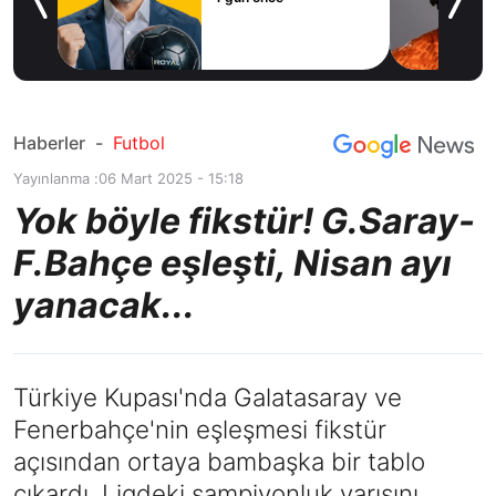
icius
Haberler
-
Futbol
Yayınlanma :
06 Mart 2025 - 15:18
Yok böyle fikstür! G.Saray-
F.Bahçe eşleşti, Nisan ayı
yanacak...
Türkiye Kupası'nda Galatasaray ve
Fenerbahçe'nin eşleşmesi fikstür
açısından ortaya bambaşka bir tablo
çıkardı. Ligdeki şampiyonluk yarışını