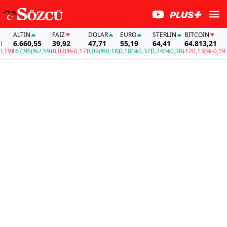
ALTIN
FAİZ
DOLAR
EURO
STERLIN
BITCOIN
AL
6.660,55
39,92
47,71
55,19
64,41
64.813,21
6.
)
167,96
(%2,59)
-0,07
(%-0,17)
0,09
(%0,18)
0,18
(%0,32)
0,24
(%0,38)
-120,13
(%-0,19)
167