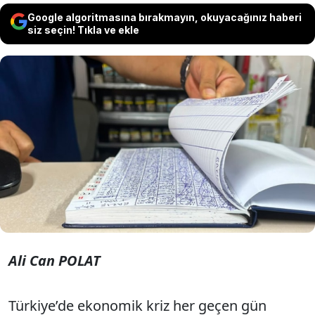
Google algoritmasına bırakmayın, okuyacağınız haberi
siz seçin! Tıkla ve ekle
Vatandaş bir yandan kredi kartlarının
limitini doldurup bankalara borçlanırken
diğer yandan mahalle esnafına veresiye
yazdırıyor. Esnaf, “Başımızdakiler utansın”
diyor.
Ali Can POLAT
Türkiye’de ekonomik kriz her geçen gün