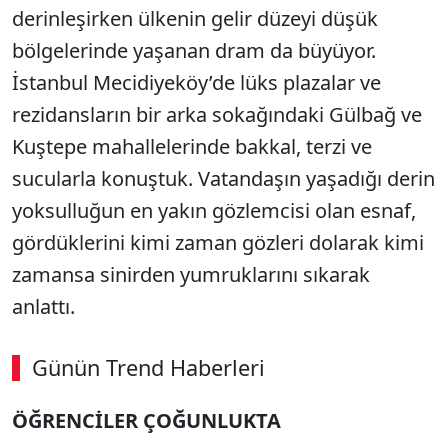
derinleşirken ülkenin gelir düzeyi düşük
bölgelerinde yaşanan dram da büyüyor.
İstanbul Mecidiyeköy’de lüks plazalar ve
rezidansların bir arka sokağındaki Gülbağ ve
Kuştepe mahallelerinde bakkal, terzi ve
sucularla konuştuk. Vatandaşın yaşadığı derin
yoksulluğun en yakın gözlemcisi olan esnaf,
gördüklerini kimi zaman gözleri dolarak kimi
zamansa sinirden yumruklarını sıkarak
anlattı.
Günün Trend Haberleri
00:02
/ 08:06
ÖĞRENCİLER ÇOĞUNLUKTA
Sesi Aç