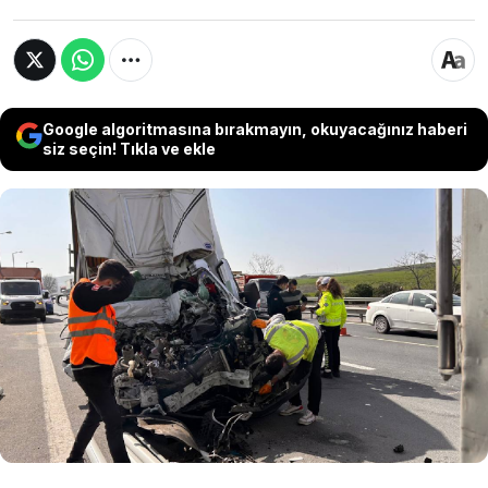
Google algoritmasına bırakmayın, okuyacağınız haberi
siz seçin! Tıkla ve ekle
Çatalca'da, arıza yaparak yol kenarında duran
TIR'a arkadan gelen kamyonet çarptı.
Kamyonetin hurdaya döndüğü kazada, sürücü
Mustafa Y., yaralı olarak kurtarıldı. Ambulansla
hastaneye kaldırılan sürücünün durumunun iyi
olduğu öğrenildi.