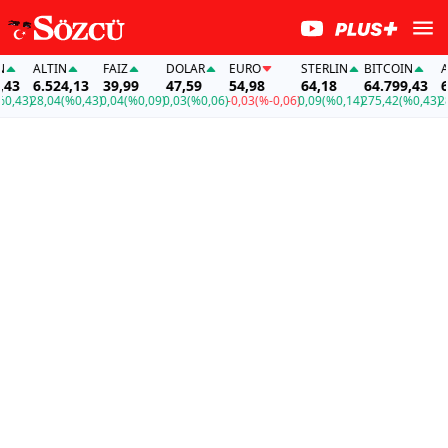
ALTIN
FAİZ
DOLAR
EURO
STERLIN
BITCOIN
ALTI
6.524,13
39,99
47,59
54,98
64,18
64.799,43
6.5
3)
28,04
(%0,43)
0,04
(%0,09)
0,03
(%0,06)
-0,03
(%-0,06)
0,09
(%0,14)
275,42
(%0,43)
28,0