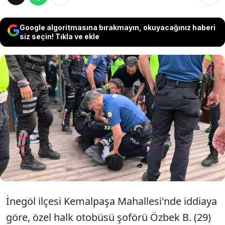
Google algoritmasına bırakmayın, okuyacağınız haberi
siz seçin! Tıkla ve ekle
Bursa’da ‘yol verme’ nedeniyle çıkan bıçaklı
kavgada 4 kişi bıçakla, tarafları ayırmaya
çalışan 1 polis memuru ise arbedede
yaralandı. Yaralılardan 1’inin durumunun
ağır olduğu öğrenildi.
İnegöl ilçesi Kemalpaşa Mahallesi'nde iddiaya
göre, özel halk otobüsü şoförü Özbek B. (29)