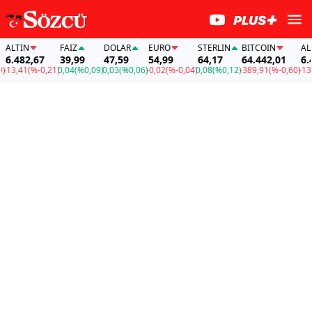
LTIN
FAİZ
DOLAR
EURO
STERLIN
BITCOIN
ALTIN
.482,67
39,99
47,59
54,99
64,17
64.442,01
6.482
3,41
(%-0,21)
0,04
(%0,09)
0,03
(%0,06)
-0,02
(%-0,04)
0,08
(%0,12)
-389,91
(%-0,60)
-13,41