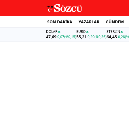
SON DAKİKA
YAZARLAR
GÜNDEM
DOLAR
EURO
STERLIN
47,69
55,21
64,45
0,07
(%0,15)
0,20
(%0,36)
0,28
(%