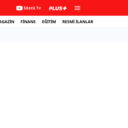
Sözcü Tv
AGAZİN
FİNANS
EĞİTİM
RESMİ İLANLAR