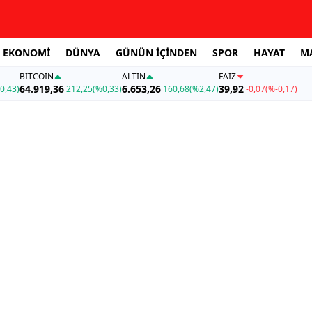
EKONOMİ
DÜNYA
GÜNÜN İÇİNDEN
SPOR
HAYAT
M
BITCOIN
ALTIN
FAİZ
64.919,36
6.653,26
39,92
0,43)
212,25
(%0,33)
160,68
(%2,47)
-0,07
(%-0,17)