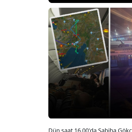
İstanbul-Mersin 
uçağı, olumsuz h
yaşadı. Havada 
getirirken, Pegas
Havalimanına zor
Dün saat 16.00'da Sabiha Gökç