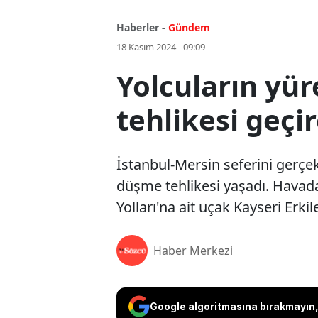
Haberler -
Gündem
18 Kasım 2024 - 09:09
Yolcuların yür
tehlikesi geçi
İstanbul-Mersin seferini gerçe
düşme tehlikesi yaşadı. Havad
Yolları'na ait uçak Kayseri Erki
Haber Merkezi
Google algoritmasına bırakmayın, 