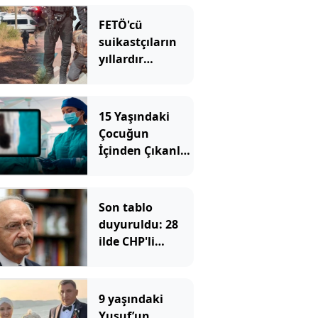
FETÖ'cü
suikastçıların
yıllardır
sakladıkları
silahlar aranıyor
15 Yaşındaki
Çocuğun
İçinden Çıkanlar
Doktorları Bile
Şoke Etti
Son tablo
duyuruldu: 28
ilde CHP'li
belediye başkanı
kalmadı, istifa
sayısı 232'ye
9 yaşındaki
ulaştı
Yusuf’un