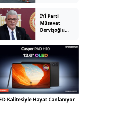
diğerinin
durumu ağır
İYİ Parti
Müsavat
Dervişoğlu
Çerçeve Yasa'yı
görüşen Süreç
Komisyonu
hakkında SÖZCÜ
TV'ye konuştu
D Kalitesiyle Hayat Canlanıyor