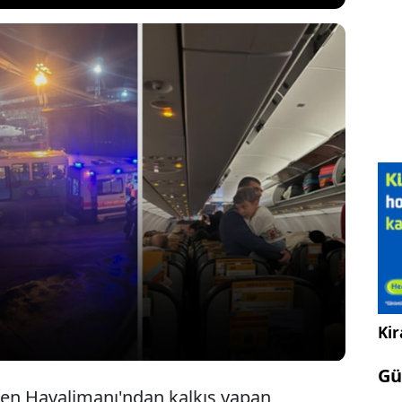
seferini gerçekleştiren PC2092 numaralı yolcu
ava koşulları nedeniyle üç kez düşme tehlikesi
yaşanan panik çok sayıda yolcunun yüreğini ağzına
us Hava Yolları'na ait uçak Kayseri Erkilet
unlu iniş yaptı.
Kir
Gü
en Havalimanı'ndan kalkış yapan