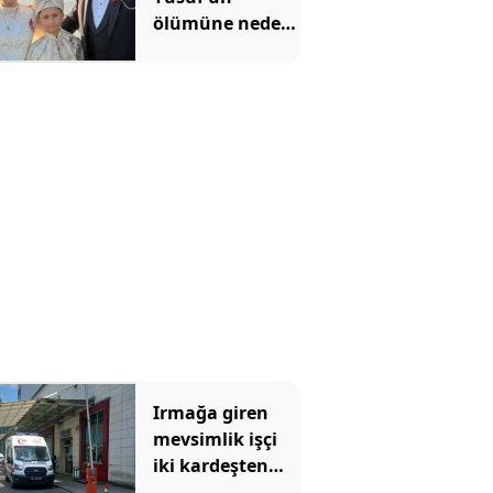
ölümüne neden
olan ilaçlama
faciasında şok
edici detaylar
ortaya çıktı
Irmağa giren
mevsimlik işçi
iki kardeşten
biri öldü