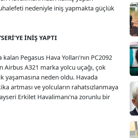
uhalefeti nedeniyle iniş yapmakta güçlük
ERİ'YE İNİŞ YAPTI
a kalan Pegasus Hava Yolları'nın PC2092
en Airbus A321 marka yolcu uçağı, çok
nik yaşamasına neden oldu. Havada
ika artması ve yolcuların rahatsızlanmaya
yseri Erkilet Havalimanı'na zorunlu bir