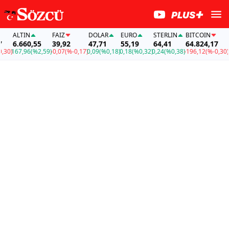
ALTIN
FAİZ
DOLAR
EURO
STERLIN
BITCOIN
AL
6.660,55
39,92
47,71
55,19
64,41
64.824,17
6.
0)
167,96
(%2,59)
-0,07
(%-0,17)
0,09
(%0,18)
0,18
(%0,32)
0,24
(%0,38)
-196,12
(%-0,30)
16