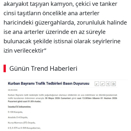
akaryakıt taşıyan kamyon, çekici ve tanker
cinsi taşıtların öncelikle ana arterler
haricindeki güzergahlarda, zorunluluk halinde
ise ana arterler üzerinde en az süreyle
bulunacak şekilde istisnai olarak seyirlerine
izin verilecektir”
Günün Trend Haberleri
00:02
/ 02:14
Sesi Aç