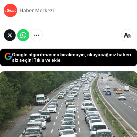
Haber Merkezi
Google algoritmasına bırakmayın, okuyacağınız haberi
siz seçin! Tıkla ve ekle
Kurban Bayramı tatili nedeniyle trafik
yoğunluğunu azaltmak ve kazaların önüne
geçmek amacıyla Kocaeli ve Bolu valilikleri, bazı
güzergâhlarda kamyon, çekici ve tanker cinsi
araçlara geçici geçiş kısıtlaması getirdi.
Kısıtlamalar, 30 Mayıs 2026 Cumartesi günü saat
13.00'den, 1 Haziran 2026 Pazartesi günü saat
01.00’e kadar geçerli olacak.