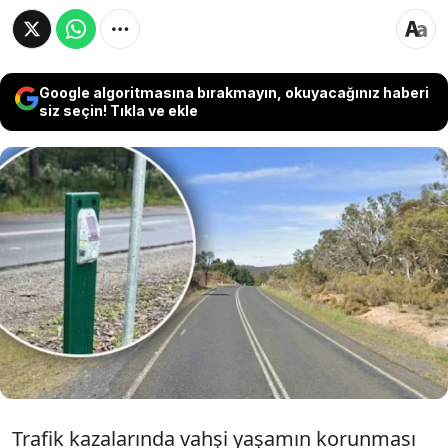
Google algoritmasına bırakmayın, okuyacağınız haberi
siz seçin! Tıkla ve ekle
Yol kenarlarına yerleştirilen yeni akıllı
cihazlar, yaklaşan araçların far ışıklarını
algılayarak yollardaki hayvan ölümlerini ve
trafik kazalarını büyük oranda engelledi.
Trafik kazalarında vahşi yaşamın korunması