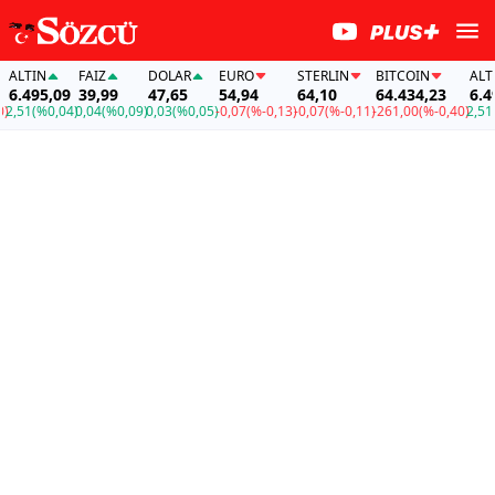
LTIN
FAİZ
DOLAR
EURO
STERLIN
BITCOIN
ALTIN
6.495,09
39,99
47,65
54,94
64,10
64.434,23
6.495
,51
(%0,04)
0,04
(%0,09)
0,03
(%0,05)
-0,07
(%-0,13)
-0,07
(%-0,11)
-261,00
(%-0,40)
2,51
(%