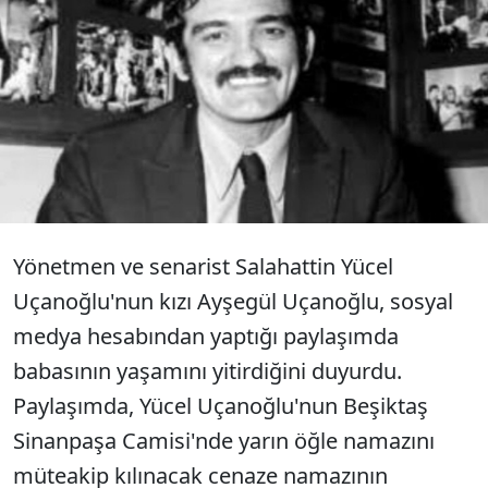
Çok sayıda esere imza atan yönetmen
ve senarist Salahattin Yücel
Uçanoğlu, 90 yaşında hayatını
kaybetti.
Yönetmen ve senarist Salahattin Yücel
Uçanoğlu'nun kızı Ayşegül Uçanoğlu, sosyal
medya hesabından yaptığı paylaşımda
babasının yaşamını yitirdiğini duyurdu.
Paylaşımda, Yücel Uçanoğlu'nun Beşiktaş
Sinanpaşa Camisi'nde yarın öğle namazını
müteakip kılınacak cenaze namazının