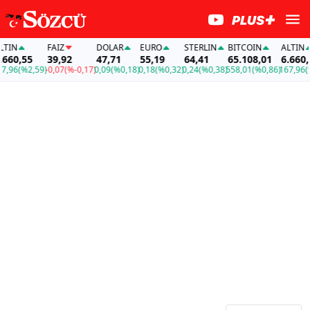
IN
FAİZ
DOLAR
EURO
STERLIN
BITCOIN
ALTIN
60,55
39,92
47,71
55,19
64,41
65.108,01
6.660,55
96
(%2,59)
-0,07
(%-0,17)
0,09
(%0,18)
0,18
(%0,32)
0,24
(%0,38)
558,01
(%0,86)
167,96
(%2