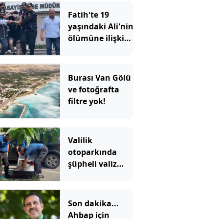
Fatih'te 19
yaşındaki Ali'nin
ölümüne ilişkin
gözaltına alınan
8 şüpheli
adliyeye sevk
Burası Van Gölü
edildi
ve fotoğrafta
filtre yok!
Valilik
otoparkında
şüpheli valiz
paniği
Son dakika...
Ahbap için