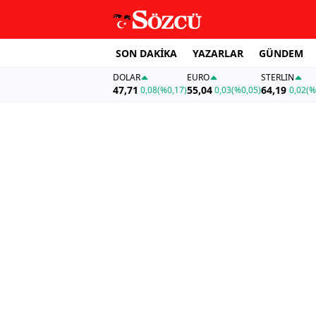
SON DAKİKA
YAZARLAR
GÜNDEM
DOLAR
EURO
STERLIN
47,71
55,04
64,19
0,08
(%0,17)
0,03
(%0,05)
0,02
(%