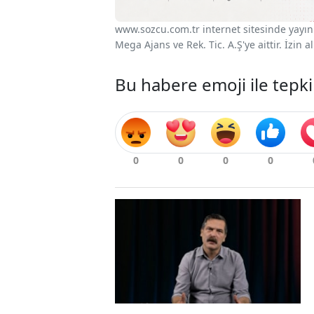
www.sozcu.com.tr internet sitesinde yayınla
Mega Ajans ve Rek. Tic. A.Ş'ye aittir. İzin
Bu habere emoji ile tepki