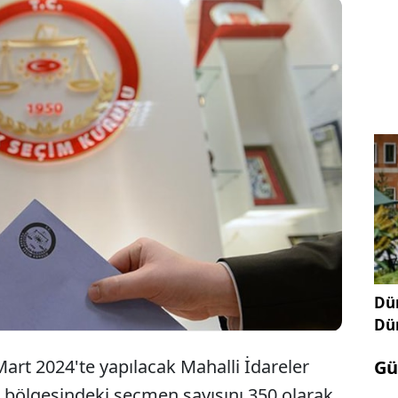
Yüksek Seçim Kurulu, 31 Mart'ta yapılacak yere
seçimlerde bir sandıkta 350 seçmenin oy
kullanabileceğini kararlaştırdı.
Dün
Dü
art 2024'te yapılacak Mahalli İdareler
Gü
k bölgesindeki seçmen sayısını 350 olarak