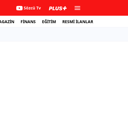
Sözcü Tv
AGAZİN
FİNANS
EĞİTİM
RESMİ İLANLAR