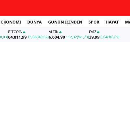
EKONOMİ
DÜNYA
GÜNÜN İÇİNDEN
SPOR
HAYAT
M
BITCOIN
ALTIN
FAİZ
64.811,99
6.604,90
39,99
0,03)
15,08
(%0,02)
112,32
(%1,73)
0,04
(%0,09)