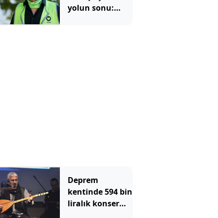
yolun sonu:
Kayyum atandı
Deprem
kentinde 594 bin
liralık konser
faturası