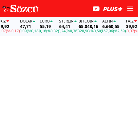
DOLAR
EURO
STERLIN
BITCOIN
ALTIN
FAİZ
2
47,71
55,19
64,41
65.048,16
6.660,55
39,92
(%-0,17)
0,09
(%0,18)
0,18
(%0,32)
0,24
(%0,38)
320,90
(%0,50)
167,96
(%2,59)
-0,07
(%-0,1