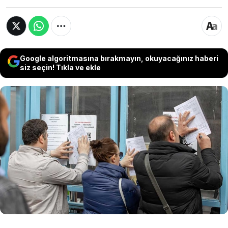
Google algoritmasına bırakmayın, okuyacağınız haberi
siz seçin! Tıkla ve ekle
Emekli olma hayali kuran milyonlarca kişi, 2024
ve 2025 yıllarında emeklilik başvurusu yapmayı
planlıyor. Bu süreçte dikkate alınması gereken
önemli bir fark var. 2024'ün ikinci yarısında
emekli olmaya hak kazananlar, başvurularını
2025'e ertelediklerinde büyük bir kayıp
yaşayacak.