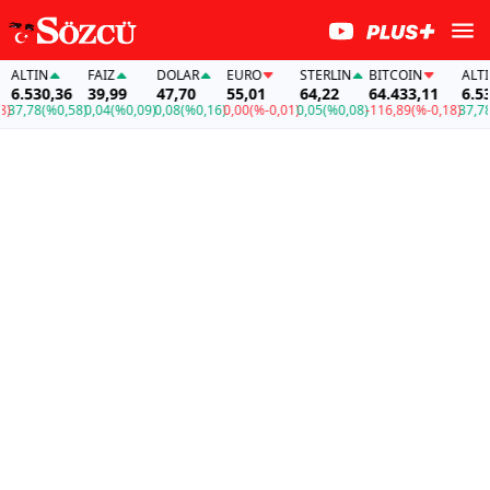
LTIN
FAİZ
DOLAR
EURO
STERLIN
BITCOIN
ALTIN
.530,36
39,99
47,70
55,01
64,22
64.433,11
6.530,
7,78
(%0,58)
0,04
(%0,09)
0,08
(%0,16)
0,00
(%-0,01)
0,05
(%0,08)
-116,89
(%-0,18)
37,78
(%