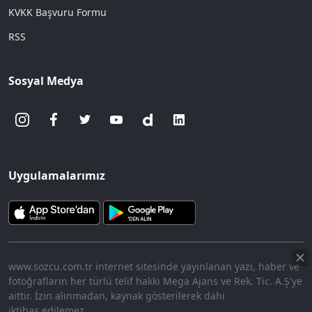
KVKK Başvuru Formu
RSS
Sosyal Medya
Uygulamalarımız
www.sozcu.com.tr internet sitesinde yayınlanan yazı, haber ve
fotoğrafların her türlü telif hakkı Mega Ajans ve Rek. Tic. A.Ş'ye
aittir. İzin alınmadan, kaynak gösterilerek dahi
iktibas edilemez.