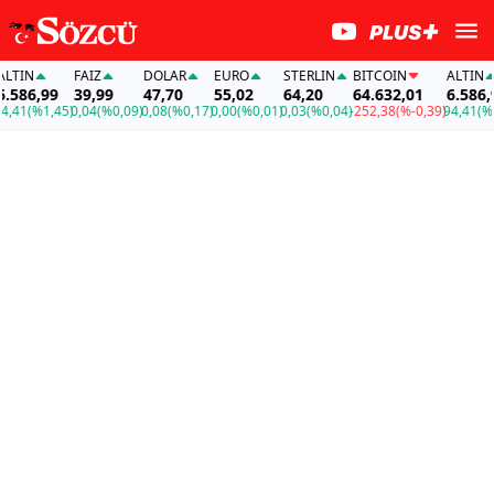
N
FAİZ
DOLAR
EURO
STERLIN
BITCOIN
ALTIN
6,99
39,99
47,70
55,02
64,20
64.632,01
6.586,99
(%1,45)
0,04
(%0,09)
0,08
(%0,17)
0,00
(%0,01)
0,03
(%0,04)
-252,38
(%-0,39)
94,41
(%1,45)