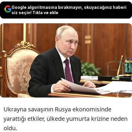
Google algoritmasına bırakmayın, okuyacağınız haberi
siz seçin! Tıkla ve ekle
Rusya'da, yumurta fiyatlarındaki artış
yüzde 60'a ulaştı. Ülkede yumurta kıtlığı
yaşanırken Putin fiyatlardaki yükselişten
hükümeti sorumlu tutarak halktan özür
diledi.
Ukrayna savaşının Rusya ekonomisinde
yarattığı etkiler, ülkede yumurta krizine neden
oldu.