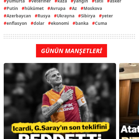
yumurta
veteriner
kaza
yangın
tatil
asker
Putin
hükümet
Avrupa
Az
Moskova
Azerbaycan
Rusya
Ukrayna
Sibirya
yeter
enflasyon
dolar
ekonomi
banka
Cuma
GÜNÜN MANŞETLERİ